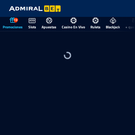
13
Promociones
Slots
Apuestas
Casino En Vivo
Ruleta
Blackjack
+ que