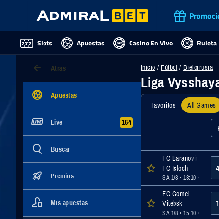
Promoci
Slots
Apuestas
Casino En Vivo
Ruleta
Inicio
Fútbol
Bielorrusia
Atrás
Liga Vysshay
Apuestas
Favoritos
All Games
164
Live
Buscar
FC Baranovichi
4
FC Isloch
Premios
SA 1/8 • 13:10
• 56 >>
FC Gomel
1
Mis apuestas
Vitebsk
SA 1/8 • 15:10
• 54 >>