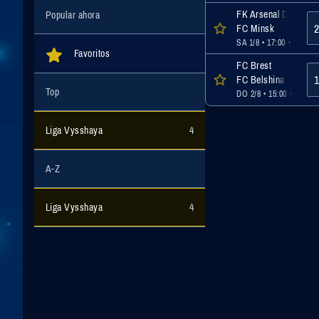
FK Arsenal Dzerzhin
Popular ahora
2
FC Minsk
SA 1/8 • 17:00
• 55 >>
Favoritos
FC Brest
1
FC Belshina Bobruis
Top
DO 2/8 • 15:00
• 54 >>
Liga Vysshaya
4
A-Z
Liga Vysshaya
4