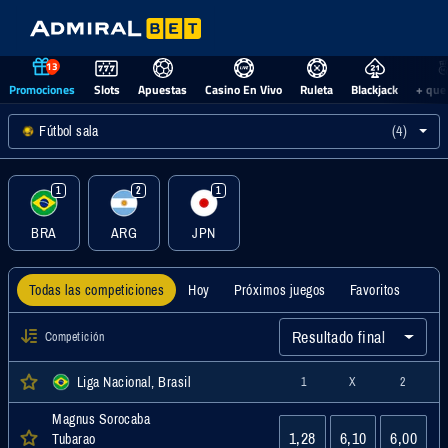
13
Promociones
Slots
Apuestas
Casino En Vivo
Ruleta
Blackjack
+ que
Fútbol sala
(4)
1
2
1
BRA
ARG
JPN
Todas las competiciones
Hoy
Próximos juegos
Favoritos
Resultado final
Competición
Liga Nacional, Brasil
1
X
2
Magnus Sorocaba
1,28
6,10
6,00
Tubarao