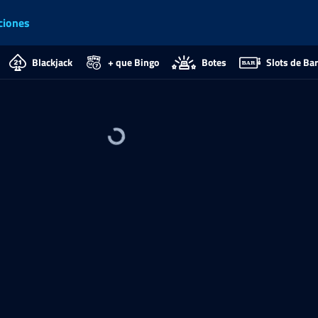
ciones
Blackjack
+ que Bingo
Botes
Slots de Bar