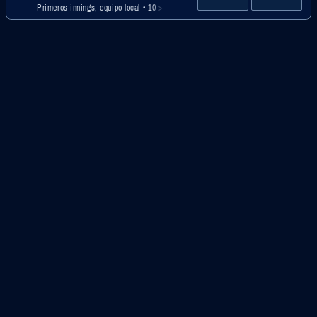
Primeros innings, equipo local
• 10 >>