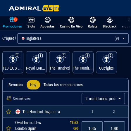
12
Promociones
Slots
Apuestas
Casino En Vivo
Ruleta
Blackjack
+ que
Inglaterra
(9)
Críquet
1
1
3
2
2
T10 ECS England
Royal London One-Day Cup
The Hundred
The Hundred, Femenino
Outrights
Favoritos
Hoy
Todas las competiciones
2 resultados posibles (in
Competición
The Hundred, Inglaterra
1
2
Oval Invincibles
115
/
3
1,85
1,80
London Spirit
0
/
0