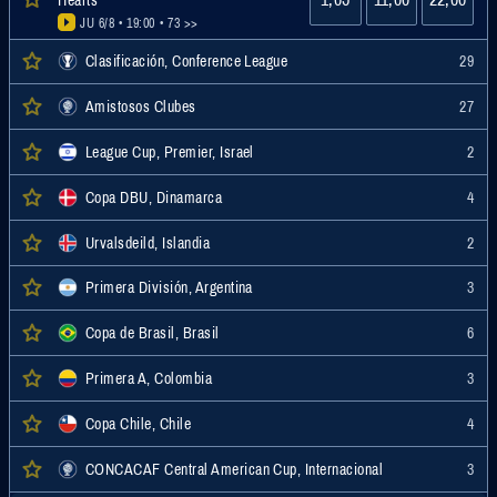
JU 6/8 • 19:00
• 73 >>
Clasificación, Conference League
29
Amistosos Clubes
27
League Cup, Premier, Israel
2
Copa DBU, Dinamarca
4
Urvalsdeild, Islandia
2
Primera División, Argentina
3
Copa de Brasil, Brasil
6
Primera A, Colombia
3
Copa Chile, Chile
4
CONCACAF Central American Cup, Internacional
3