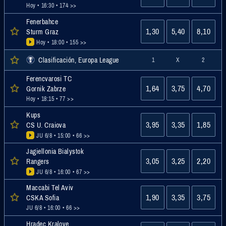
Hoy • 16:30
• 174 >>
Fenerbahce
1,30
5,40
8,10
Sturm Graz
Hoy • 18:00
• 155 >>
Clasificación, Europa League
1
X
2
Ferencvarosi TC
1,64
3,75
4,70
Gornik Zabrze
Hoy • 18:15
• 77 >>
Kups
3,95
3,35
1,85
CS U. Craiova
JU 6/8 • 15:00
• 66 >>
Jagiellonia Bialystok
3,05
3,25
2,20
Rangers
JU 6/8 • 16:00
• 67 >>
Maccabi Tel Aviv
1,90
3,35
3,75
CSKA Sofia
JU 6/8 • 16:00
• 66 >>
Hradec Kralove