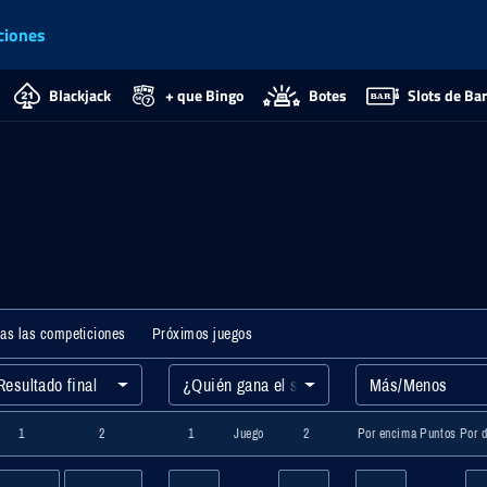
ciones
Blackjack
+ que Bingo
Botes
Slots de Bar
as las competiciones
Próximos juegos
Resultado final
¿Quién gana el set?
Más/Menos
rnacional
1
2
1
Juego
2
Por encima
Puntos
Por 