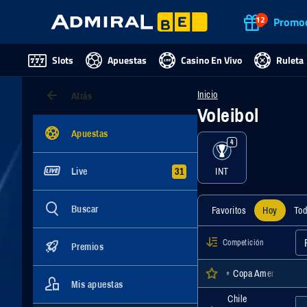
12
Promo
Slots
Apuestas
Casino En Vivo
Ruleta
Inicio
Atrás
Voleibol
Apuestas
4
31
INT
Live
Buscar
Favoritos
Hoy
Tod
Competición
Premios
Copa America, Inte
Mis apuestas
Chile