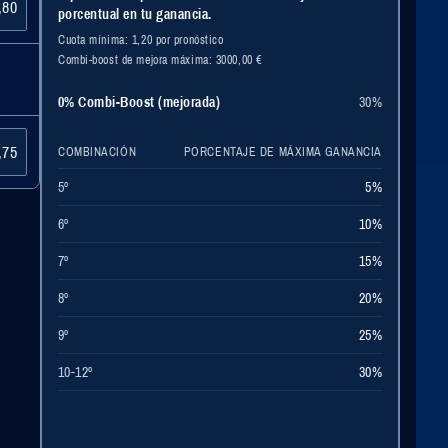
,80
porcentual en tu ganancia.
Cuota mínima: 1,20 por pronóstico
Combi-boost de mejora máxima: 3000,00 €
0% Combi-Boost (mejorada)
30%
,75
COMBINACIÓN
PORCENTAJE DE MÁXIMA GANANCIA
5º
5%
6º
10%
7º
15%
8º
20%
9º
25%
10-12º
30%