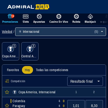
13
Promociones
Slots
Apuestas
Casino En Vivo
Ruleta
Blackjack
+ que
Internacional
(5)
Voleibol
3
2
Copa America
Central American and Caribbean Games, Femenino
Favoritos
Hoy
Todas las competiciones
Resultado final
Competición
Copa America, Internacional
1
2
Colombia
4
0
1,01
8,30
Paraguay
4
0