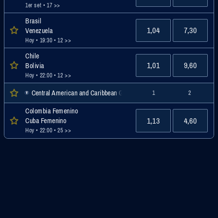
1er set
• 17 >>
Brasil
1,04
7,30
Venezuela
Hoy • 19:30
• 12 >>
Chile
1,01
9,60
Bolivia
Hoy • 22:00
• 12 >>
Central American and Caribbean Games, Femenino, Internacional
1
2
Colombia Femenino
1,13
4,60
Cuba Femenino
Hoy • 22:00
• 25 >>