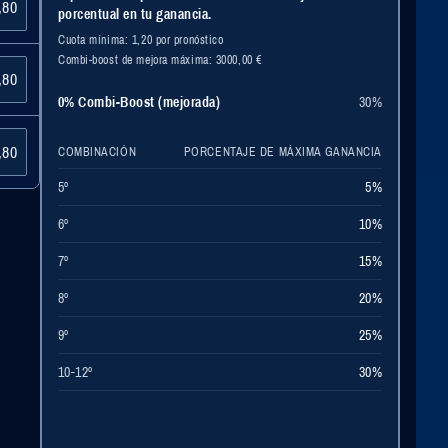
,80
porcentual en tu ganancia.
Cuota mínima: 1,20 por pronóstico
Combi-boost de mejora máxima: 3000,00 €
,80
0% Combi-Boost (mejorada)
30%
,80
COMBINACIÓN
PORCENTAJE DE MÁXIMA GANANCIA
5º
5%
6º
10%
7º
15%
8º
20%
9º
25%
10-12º
30%