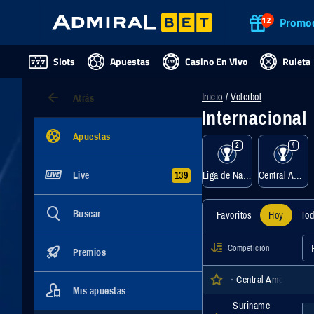
12
Promo
Slots
Apuestas
Casino En Vivo
Ruleta
Inicio
Voleibol
Atrás
Internacional
Apuestas
2
4
139
Liga de Naciones
Central American & Caribbean Games
Live
Buscar
Favoritos
Hoy
Tod
Competición
Premios
Central American &
Mis apuestas
Suriname