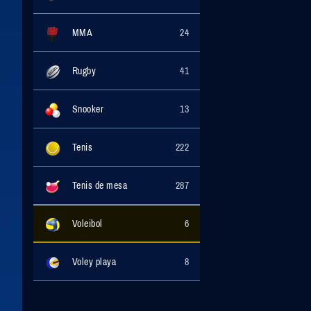
MMA
24
Rugby
41
Snooker
13
Tenis
222
Tenis de mesa
287
Voleibol
6
Voley playa
8