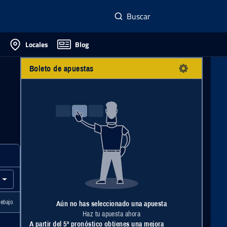
Buscar
Locales
Blog
Boleto de apuestas
Ganancia máx. (neta)
Cantidad
0,00 €
1
2
3
4
5
6
7
8
9
OK
0
,
debajo
Aún no has seleccionado una apuesta
Haz tu apuesta ahora
A partir del 5º pronóstico obtienes una mejora