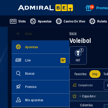
13
Promo
Slots
Apuestas
Casino En Vivo
Ruleta
Inicio
Atrás
Voleibol
Apuestas
6
97
INT
Live
Buscar
Favoritos
Hoy
Tod
Competición
Premios
Copa America, Inte
Mis apuestas
Colombia