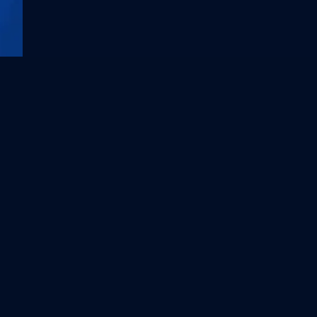
Uno de los dep
Inventado en Estados Un
populares y se practic
Federación Internacion
participa en el voleibo