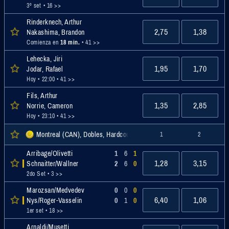
3º set
• 16 >>
Rinderknech, Arthur
2,75
1,38
Nakashima, Brandon
Comienza en
18 min.
• 41 >>
Lehecka, Jiri
1,95
1,70
Jodar, Rafael
Hoy • 22:00
• 41 >>
Fils, Arthur
1,35
2,85
Norrie, Cameron
Hoy • 23:10
• 41 >>
Montreal (CAN), Dobles, Hardcourt, ATP
1
2
Arribage/Olivetti
1
6
1
1,28
3,15
Schnaitter/Wallner
2
6
0
2do Set
• 3 >>
Marozsan/Medvedev
0
0
0
6,40
1,06
Nys/Roger-Vasselin
0
1
0
1er set
• 18 >>
Arnaldi/Musetti