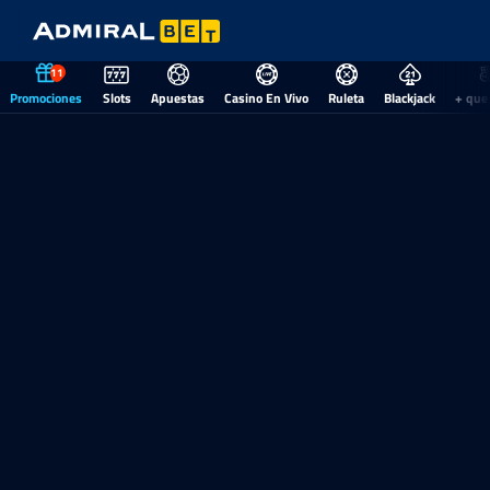
11
Promociones
Slots
Apuestas
Casino En Vivo
Ruleta
Blackjack
+ que