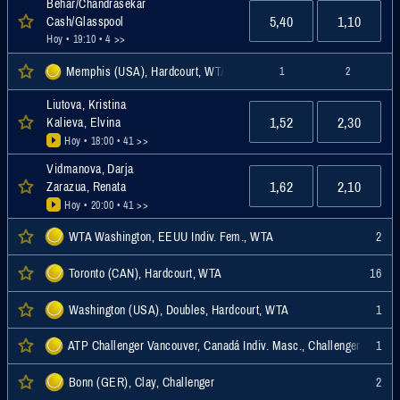
Behar/Chandrasekar
5,40
1,10
Cash/Glasspool
Hoy • 19:10
• 4 >>
Memphis (USA), Hardcourt, WTA
1
2
Liutova, Kristina
1,52
2,30
Kalieva, Elvina
Hoy • 18:00
• 41 >>
Vidmanova, Darja
1,62
2,10
Zarazua, Renata
Hoy • 20:00
• 41 >>
WTA Washington, EEUU Indiv. Fem., WTA
2
Toronto (CAN), Hardcourt, WTA
16
Washington (USA), Doubles, Hardcourt, WTA
1
ATP Challenger Vancouver, Canadá Indiv. Masc., Challenger
1
Bonn (GER), Clay, Challenger
2