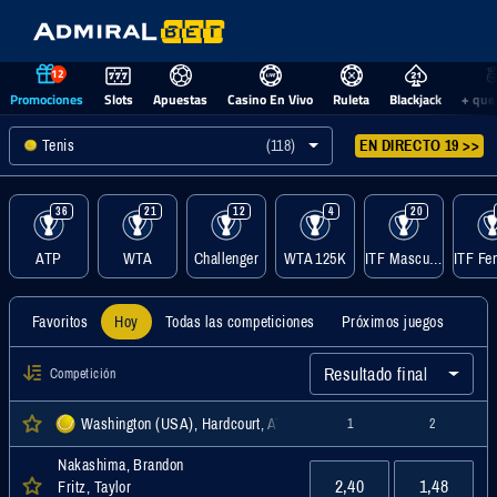
12
Promociones
Slots
Apuestas
Casino En Vivo
Ruleta
Blackjack
+ que
Tenis
(118)
EN DIRECTO 19 >>
36
21
12
4
20
ATP
WTA
Challenger
WTA 125K
ITF Masculino
Favoritos
Hoy
Todas las competiciones
Próximos juegos
Resultado final
Competición
Washington (USA), Hardcourt, ATP
1
2
Nakashima, Brandon
2,40
1,48
Fritz, Taylor