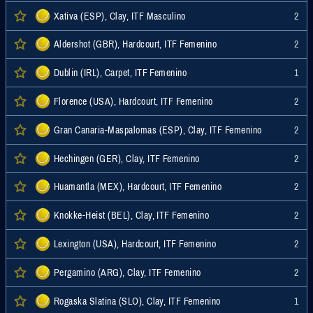
Xativa (ESP), Clay, ITF Masculino
2
Aldershot (GBR), Hardcourt, ITF Femenino
2
Dublin (IRL), Carpet, ITF Femenino
1
Florence (USA), Hardcourt, ITF Femenino
2
Gran Canaria-Maspalomas (ESP), Clay, ITF Femenino
2
Hechingen (GER), Clay, ITF Femenino
2
Huamantla (MEX), Hardcourt, ITF Femenino
2
Knokke-Heist (BEL), Clay, ITF Femenino
2
Lexington (USA), Hardcourt, ITF Femenino
2
Pergamino (ARG), Clay, ITF Femenino
2
Rogaska Slatina (SLO), Clay, ITF Femenino
1