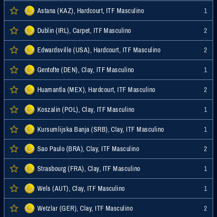
Astana (KAZ), Hardcourt, ITF Masculino
1
Dublin (IRL), Carpet, ITF Masculino
2
Edwardsville (USA), Hardcourt, ITF Masculino
2
Gentofte (DEN), Clay, ITF Masculino
1
Huamantla (MEX), Hardcourt, ITF Masculino
2
Koszalin (POL), Clay, ITF Masculino
1
Kursumlijska Banja (SRB), Clay, ITF Masculino
1
Sao Paulo (BRA), Clay, ITF Masculino
2
Strasbourg (FRA), Clay, ITF Masculino
1
Wels (AUT), Clay, ITF Masculino
1
Wetzlar (GER), Clay, ITF Masculino
2