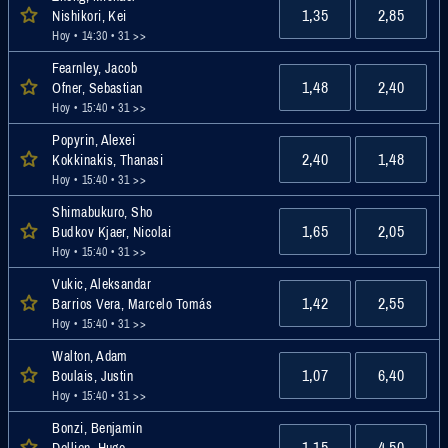
1,35
2,85
Nishikori, Kei
Hoy • 14:30
• 31 >>
Fearnley, Jacob
1,48
2,40
Ofner, Sebastian
Hoy • 15:40
• 31 >>
Popyrin, Alexei
2,40
1,48
Kokkinakis, Thanasi
Hoy • 15:40
• 31 >>
Shimabukuro, Sho
1,65
2,05
Budkov Kjaer, Nicolai
Hoy • 15:40
• 31 >>
Vukic, Aleksandar
1,42
2,55
Barrios Vera, Marcelo Tomás
Hoy • 15:40
• 31 >>
Walton, Adam
1,07
6,40
Boulais, Justin
Hoy • 15:40
• 31 >>
Bonzi, Benjamin
1,15
4,50
Dellien, Hugo