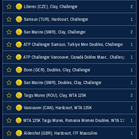
Liberec (CZE), Clay, Challenger
2
Samsun (TUR), Hardcourt, Challenger
1
San Marino (SMR), Clay, Challenger
2
ATP Challenger Samsun, Turkiye Men Doubles, Challenger
1
ATP Challenger Vancouver, Canadá Dobles Masc., Challenger
1
Bonn (GER), Doubles, Clay, Challenger
1
San Marino (SMR), Doubles, Clay, Challenger
1
Targu Mures (ROU), Clay, WTA 125K
2
Vancouver (CAN), Hardcourt, WTA 125K
1
WTA 125K Targu Mures, Romania Women Doubles, WTA 125K
1
Aldershot (GBR), Hardcourt, ITF Masculino
1