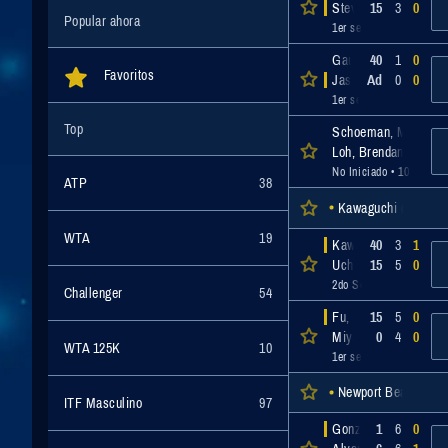
Stevens, Zane
15
3
0
Popular ahora
1er set
• 10 >>
Gaudin, Alec
40
1
0
Favoritos
Jasika, Omar
Ad
0
0
1er set
• 8 >>
Top
Schoeman, Marcus
Loh, Brendan
No Iniciado
• 10 >>
ATP
38
Kawaguchi (JPN), H
WTA
19
Kawanak, Haru
40
3
1
Uchida, Manato
15
5
0
2do Set
• 8 >>
Challenger
54
Fu, Hong-Lin
15
5
0
Miyagawa, Yuto
0
4
0
WTA 125K
10
1er set
• 10 >>
Newport Beach (USA
ITF Masculino
97
Gonzalez Fitzmauric
1
6
0