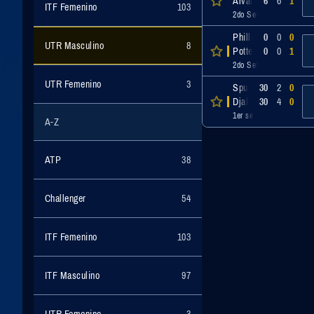
Alvarez, Marco
6
6
1
ITF Femenino
103
2do Set
• 4 >>
Phillips, Sklar
0
0
0
UTR Masculino
8
Potter, Emmett
0
0
1
2do Set
• 8 >>
UTR Femenino
3
Spurling, Nischal
30
2
0
Djakouris, Constanti
30
4
0
1er set
• 10 >>
A-Z
ATP
38
Challenger
54
ITF Femenino
103
ITF Masculino
97