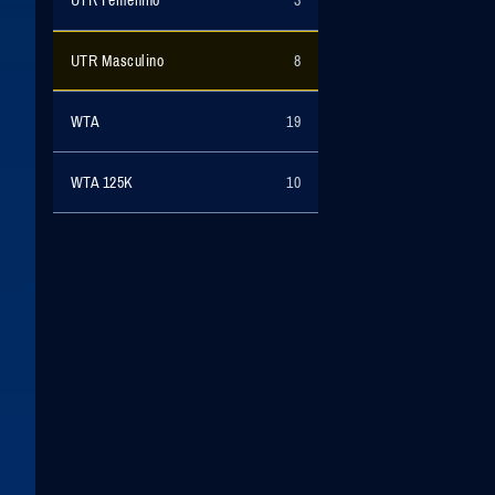
UTR Femenino
3
UTR Masculino
8
WTA
19
WTA 125K
10