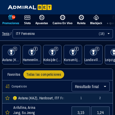
14
Promociones
Slots
Apuestas
Casino En Vivo
Ruleta
Blackjack
+ que
ITF Femenino
(18)
Tenis
4
2
2
2
2
Astana (KAZ), Hardcourt
Hameenlinna (FIN), Clay
Koksijde (BEL), Clay
Kursumlijska Banja (SRB), Clay
Landisville (USA), Hardcourt
Favoritos
Todas las competiciones
Resultado final
Competición
Astana (KAZ), Hardcourt, ITF Femenino
1
2
Arifullina, Arina
3,15
1,24
Jang, Su Jeong