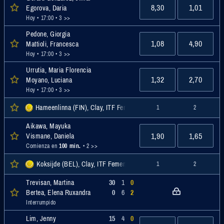
8,30
1,01
Egorova, Daria
Hoy • 17:00
• 3 >>
Pedone, Giorgia
1,08
4,90
Mattioli, Francesca
Hoy • 17:00
• 3 >>
Urrutia, Maria Florencia
1,32
2,70
Moyano, Luciana
Hoy • 17:00
• 3 >>
Hameenlinna (FIN), Clay, ITF Femenino
1
2
Aikawa, Mayuka
1,90
1,65
Vismane, Daniela
Comienza en
100 min.
• 2 >>
Koksijde (BEL), Clay, ITF Femenino
1
2
Trevisan, Martina
30
1
0
Bertea, Elena Ruxandra
0
6
2
Interrumpido
Lim, Jenny
15
4
0