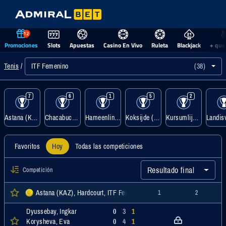
12
Promociones
Slots
Apuestas
Casino En Vivo
Ruleta
Blackjack
+ que
ITF Femenino
(38)
Tenis
7
6
1
5
2
Astana (KAZ), Hardcourt
Chacabuco (ARG), Clay
Hameenlinna (FIN), Clay
Koksijde (BEL), Clay
Kursumlijska Banja (SRB), Clay
Favoritos
Hoy
Todas las competiciones
Resultado final
Competición
Astana (KAZ), Hardcourt, ITF Femenino
1
2
Dyussebay, Ingkar
0
3
1
Korysheva, Eva
0
4
1