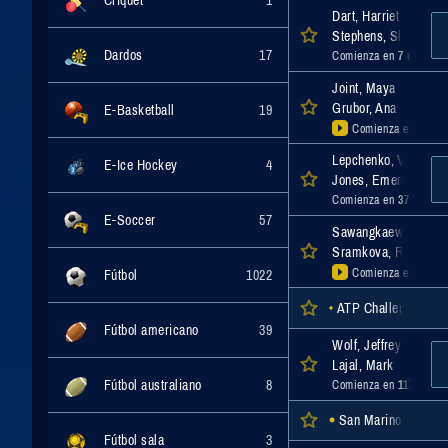
Críquet
1
Dart, Harriet
Stephens, Sloane
Dardos
17
Comienza en
7 min.
• 
Joint, Maya
Grubor, Ana
E-Basketball
19
Comienza en
12 mi
Lepchenko, Varvara
E-Ice Hockey
4
Jones, Emerson
Comienza en
37 min.
•
E-Soccer
57
Sawangkaew, Manan
Sramkova, Rebecca
Comienza en
57 mi
Fútbol
1022
ATP Challenger Vanc
Fútbol americano
39
Wolf, Jeffrey John
Lajal, Mark
Fútbol australiano
8
Comienza en
117 min.
San Marino (SMR), 
Fútbol sala
3