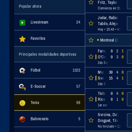
Fritz, Taylor
Popular ahora
Comienza en
117 min.
Jodar, Rafael
Livestream
24
Tabilo, Alejandro
Hoy • 23:40
• 41 >>
Favoritos
Montreal (CAN), Ha
Faria, Jaime
0
2
1
Principales modalidades deportivas
O'Connell, Christoph
0
3
0
2do Set
• 2 >>
Fútbol
1022
Mochizuki, Shintaro
30
4
0
Sweeny, Dane
15
4
1
2do Set
• 20 >>
E-Soccer
57
Tsitsipas, Stefanos
0
4
0
Rice, Keegan
0
1
0
Tenis
98
1er set
• 25 >>
Svrcina, Dalibor
Baloncesto
5
Droguet, Titouan
No Iniciado
• 12 >>