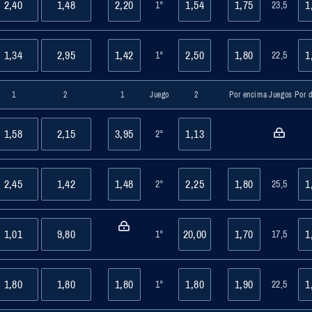
2,40
1,48
2,20
1,54
1,75
1
1°
23,5
• 39 >>
1,34
2,95
1,42
2,50
1,80
1
1°
22,5
rdcourt, ATP
1
2
1
Juego
2
Por encima
Juegos
Por 
1,58
2,15
3,95
1,13
2°
er
2,45
1,42
1,48
2,25
1,80
1
2°
25,5
1,01
9,80
20,00
1,70
1
1°
17,5
1,80
1,80
1,80
1,80
1,90
1
1°
22,5