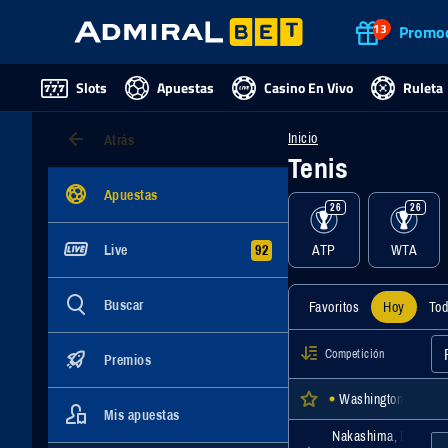
13
Promo
Slots
Apuestas
Casino En Vivo
Ruleta
Inicio
Atrás
Tenis
Apuestas
26
26
92
ATP
WTA
Live
Buscar
Favoritos
Hoy
Tod
Competición
Premios
Washington (USA), 
Mis apuestas
Nakashima, Brandon