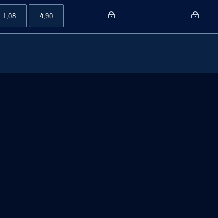
1,08
4,90
los
rdcourt, ITF Femenino
y, UTR Masculino