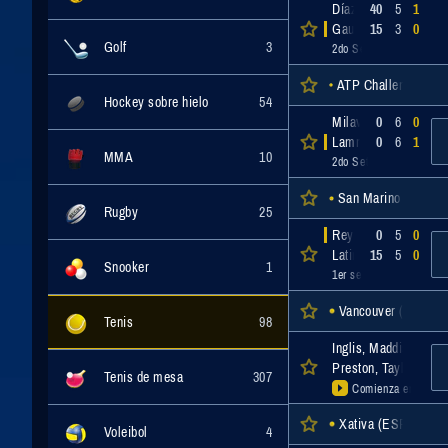
Díaz Acosta, Facund
40
5
1
Gaubas, Vilius
15
3
0
Golf
3
2do Set
• 21 >>
ATP Challenger Van
Hockey sobre hielo
54
Milavsky/Shick
0
6
0
Lammons/Withrow
0
6
1
MMA
10
2do Set
• 2 >>
San Marino (SMR), 
Rugby
25
Reymond/Sanchez
0
5
0
Latinovic/Poljicak
15
5
0
Snooker
1
1er set
• 9 >>
Vancouver (CAN), 
Tenis
98
Inglis, Maddison
Preston, Taylahv
Tenis de mesa
307
Comienza en
17 mi
Xativa (ESP), Clay
Voleibol
4