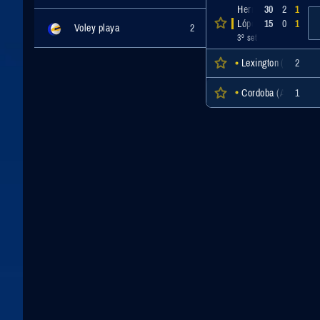
Hernandez, Carles
30
2
1
López Montagud, Car
15
0
1
Voley playa
2
3º set
• 2 >>
Lexington (USA), Ha
2
Cordoba (ARG), Cla
1