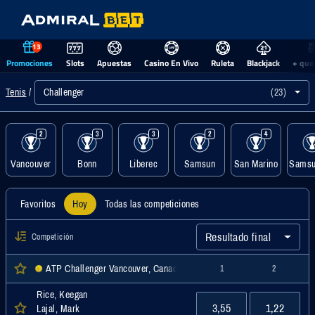
13
Promociones
Slots
Apuestas
Casino En Vivo
Ruleta
Blackjack
+ que
Challenger
(23)
Tenis
2
3
3
2
4
Vancouver
Bonn
Liberec
Samsun
San Marino
Samsu
Favoritos
Hoy
Todas las competiciones
Resultado final
Competición
ATP Challenger Vancouver, Canadá Indiv. Masc., Challenger
1
2
Rice, Keegan
3,55
1,22
Lajal, Mark