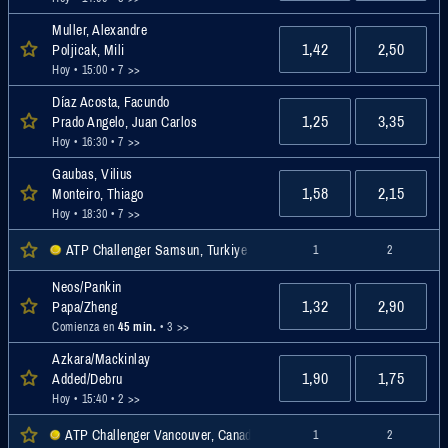
Muller, Alexandre
1,42
2,50
Poljicak, Mili
Hoy • 15:00
• 7 >>
Díaz Acosta, Facundo
1,25
3,35
Prado Angelo, Juan Carlos
Hoy • 16:30
• 7 >>
Gaubas, Vilius
1,58
2,15
Monteiro, Thiago
Hoy • 18:30
• 7 >>
ATP Challenger Samsun, Turkiye Men Doubles, Challenger
1
2
Neos/Pankin
1,32
2,90
Papa/Zheng
Comienza en
45 min.
• 3 >>
Azkara/Mackinlay
1,90
1,75
Added/Debru
Hoy • 15:40
• 2 >>
ATP Challenger Vancouver, Canadá Dobles Masc., Challenger
1
2