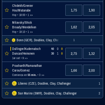
Chidekh/Grenier
1,75
1,90
Hsu/Watanabe
Hoy • 18:00
• 1 >>
Milavsky/Shick
1,62
2,05
Broady/Wendelken
Hoy • 19:10
• 1 >>
Bonn (GER), Doubles, Clay, Challenger
1
2
Dullinger/Kudernatsch
40
0
0
2,75
1,32
Duncan/Heinonen
30
1
0
1er set
• 9 >>
Prashanth/Ramanathan
1,66
2,00
Carou/Gomez
Comienza en
55 min.
• 3 >>
Liberec (CZE), Doubles, Clay, Challenger
1
San Marino (SMR), Doubles, Clay, Challenger
2