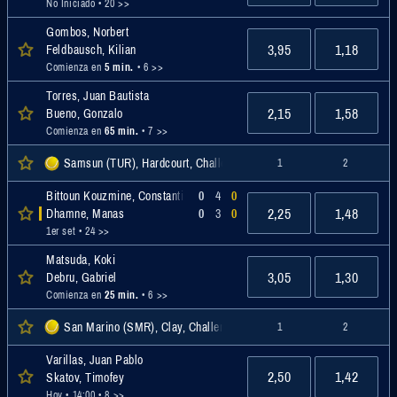
No Iniciado
• 20 >>
Gombos, Norbert
3,95
1,18
Feldbausch, Kilian
Comienza en
5 min.
• 6 >>
Torres, Juan Bautista
2,15
1,58
Bueno, Gonzalo
Comienza en
65 min.
• 7 >>
Samsun (TUR), Hardcourt, Challenger
1
2
Bittoun Kouzmine, Constantin
0
4
0
2,25
1,48
Dhamne, Manas
0
3
0
1er set
• 24 >>
Matsuda, Koki
3,05
1,30
Debru, Gabriel
Comienza en
25 min.
• 6 >>
San Marino (SMR), Clay, Challenger
1
2
Varillas, Juan Pablo
2,50
1,42
Skatov, Timofey
Hoy • 14:00
• 8 >>