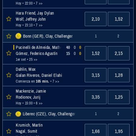
Hoy • 22:00
• 7 >>
Hara Friend, Jay Dylan
2,10
1,52
Wolf, Jeffrey John
Hoy • 23:10
• 7 >>
Bonn (GER), Clay, Challenger
1
2
Pucinelli de Almeida, Matheus
40
0
0
1,52
2,15
Gómez, Federico Agustín
15
0
0
1er set
• 25 >>
Dahlin, Max
3,15
1,28
Galan Riveros, Daniel Elahi
Comienza en
105 min.
• 7 >>
Mackenzie, Jamie
3,35
1,25
Rodionov, Jurij
Hoy • 15:00
• 6 >>
Liberec (CZE), Clay, Challenger
1
2
Krumich, Martin
1,66
1,95
Nagal, Sumit