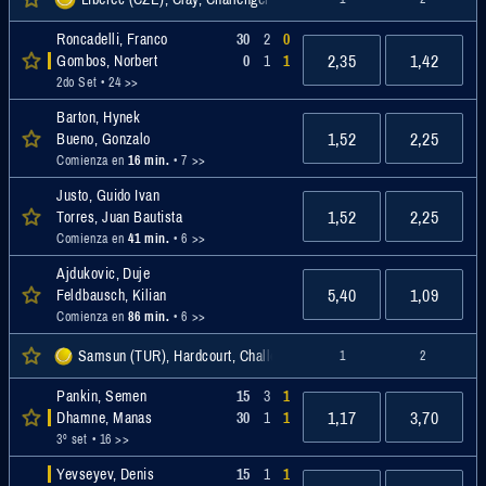
Roncadelli, Franco
30
2
0
2,35
1,42
Gombos, Norbert
0
1
1
2do Set
• 24 >>
Barton, Hynek
1,52
2,25
Bueno, Gonzalo
Comienza en
16 min.
• 7 >>
Justo, Guido Ivan
1,52
2,25
Torres, Juan Bautista
Comienza en
41 min.
• 6 >>
Ajdukovic, Duje
5,40
1,09
Feldbausch, Kilian
Comienza en
86 min.
• 6 >>
Samsun (TUR), Hardcourt, Challenger
1
2
Pankin, Semen
15
3
1
1,17
3,70
Dhamne, Manas
30
1
1
3º set
• 16 >>
Yevseyev, Denis
15
1
1