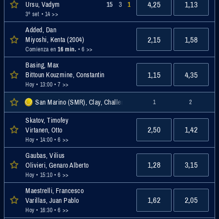
4,25
1,13
Ursu, Vadym
15
3
1
3º set
• 14 >>
Added, Dan
2,15
1,58
Miyoshi, Kenta (2004)
Comienza en
16 min.
• 6 >>
Basing, Max
1,15
4,35
Bittoun Kouzmine, Constantin
Hoy • 13:00
• 7 >>
San Marino (SMR), Clay, Challenger
1
2
Skatov, Timofey
2,50
1,42
Virtanen, Otto
Hoy • 14:00
• 6 >>
Gaubas, Vilius
1,28
3,15
Olivieri, Genaro Alberto
Hoy • 15:10
• 6 >>
Maestrelli, Francesco
1,62
2,05
Varillas, Juan Pablo
Hoy • 16:30
• 6 >>