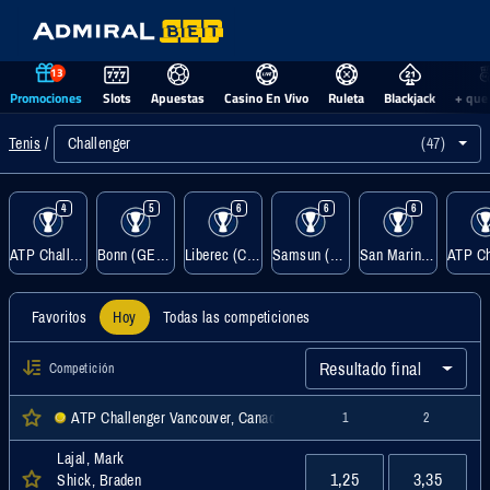
13
Promociones
Slots
Apuestas
Casino En Vivo
Ruleta
Blackjack
+ que
Challenger
(47)
Tenis
4
5
6
6
6
ATP Challenger Vancouver, Canadá Indiv. Masc.
Bonn (GER), Clay
Liberec (CZE), Clay
Samsun (TUR), Hardcourt
San Marino (SMR), Clay
Favoritos
Hoy
Todas las competiciones
Resultado final
Competición
ATP Challenger Vancouver, Canadá Indiv. Masc., Challenger
1
2
Lajal, Mark
1,25
3,35
Shick, Braden