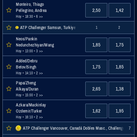
Monteiro, Thiago
2,50
1,42
Pellegrino, Andrea
Hoy • 18:30
• 6 >>
ATP Challenger Samsun, Turkiye Men Doubles, Challenger
1
2
Neos/Pankin
1,85
1,75
Nedunchezhiyan/Wang
Hoy • 13:00
• 3 >>
Added/Debru
1,75
1,85
Betov/Singh
Hoy • 14:10
• 2 >>
Papa/Zheng
2,65
1,38
Alkaya/Duran
Hoy • 15:00
• 2 >>
Azkara/Mackinlay
1,62
1,95
Ozdemir/Turker
Hoy • 16:10
• 2 >>
ATP Challenger Vancouver, Canadá Dobles Masc., Challenger
7