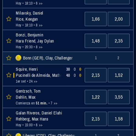
Hoy • 18:10
• 6 >>
Milavsky, Daniel
1,66
2,00
Rice, Keegan
Hoy • 18:10
• 8 >>
Bonzi, Benjamin
1,48
2,35
Hara Friend, Jay Dylan
Hoy • 20:30
• 8 >>
Bonn (GER), Clay, Challenger
1
2
Squire, Henri
30
0
0
2,15
1,52
Pucinelli de Almeida, Matheus
40
0
0
1er set
• 24 >>
Gentzsch, Tom
1,22
3,55
Dahlin, Max
Comienza en
51 min.
• 7 >>
Galan Riveros, Daniel Elahi
2,15
1,58
Rehberg, Max Hans
Hoy • 15:00
• 6 >>
Liberec (CZE), Clay, Challenger
1
2