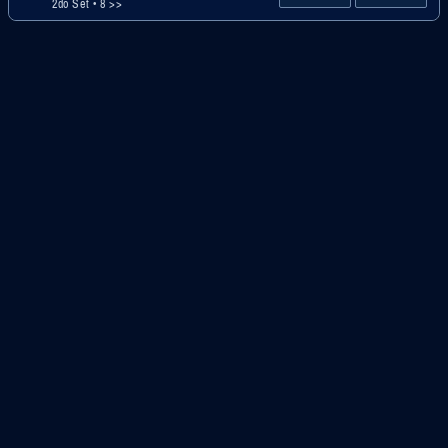
2do Set
• 8 >>