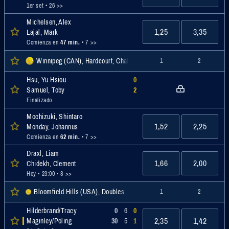
1er set
• 26 >>
Michelsen, Alex
1,25
3,35
Lajal, Mark
Comienza en
47 min.
• 7 >>
Winnipeg (CAN), Hardcourt, Challenger
1
2
Hsu, Yu Hsiou
0
Samuel, Toby
2
Finalizado
Mochizuki, Shintaro
1,52
2,25
Monday, Johannus
Comienza en
62 min.
• 7 >>
Draxl, Liam
1,66
2,00
Chidekh, Clement
Hoy • 23:00
• 8 >>
Bloomfield Hills (USA), Doubles, Hardcourt, Challenger
1
2
Hilderbrand/Tracy
0
6
0
2,35
1,42
Maginley/Poling
30
5
1