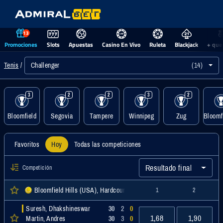
13
Promociones
Slots
Apuestas
Casino En Vivo
Ruleta
Blackjack
+ que
Challenger
(14)
Tenis
3
2
2
3
2
Bloomfield
Segovia
Tampere
Winnipeg
Zug
Favoritos
Hoy
Todas las competiciones
Resultado final
Competición
Bloomfield Hills (USA), Hardcourt, Challenger
1
2
Suresh, Dhakshineswar
30
2
0
1,68
1,90
Martin, Andres
30
3
0