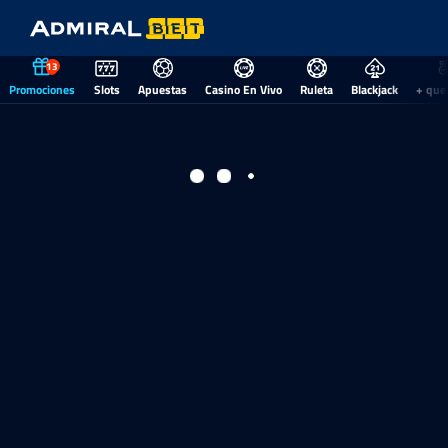
13
Promociones
Slots
Apuestas
Casino En Vivo
Ruleta
Blackjack
+ que