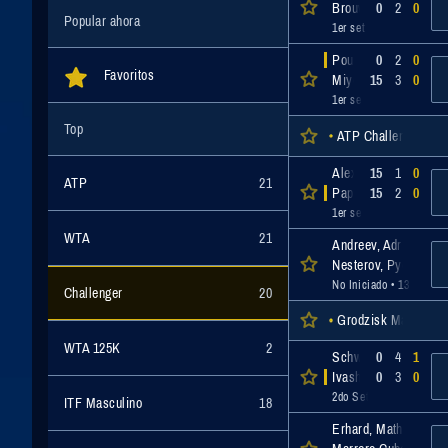
Brouwer, Gijs
0
2
0
Popular ahora
1er set
• 25 >>
Poullain, Lucas
0
2
0
Favoritos
Miyoshi, Kenta (2004
15
3
0
1er set
• 25 >>
Top
ATP Challenger Plov
Alexandrescou, Yann
15
1
0
ATP
21
Papoe, Radu Mihai
15
2
0
1er set
• 2 >>
WTA
21
Andreev, Adrian
Nesterov, Pyotr
No Iniciado
• 13 >>
Challenger
20
Grodzisk Mazowieck
WTA 125K
2
Schwaerzler, Joel
0
4
1
Ivashka, Ilya
0
3
0
2do Set
• 24 >>
ITF Masculino
18
Erhard, Mathys