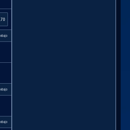
,70
debajo
debajo
debajo