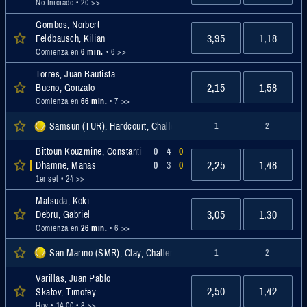
No Iniciado
• 20 >>
Gombos, Norbert
3,95
1,18
Feldbausch, Kilian
Comienza en
6 min.
• 6 >>
Torres, Juan Bautista
2,15
1,58
Bueno, Gonzalo
Comienza en
66 min.
• 7 >>
Samsun (TUR), Hardcourt, Challenger
1
2
Bittoun Kouzmine, Constantin
0
4
0
2,25
1,48
Dhamne, Manas
0
3
0
1er set
• 24 >>
Matsuda, Koki
3,05
1,30
Debru, Gabriel
Comienza en
26 min.
• 6 >>
San Marino (SMR), Clay, Challenger
1
2
Varillas, Juan Pablo
2,50
1,42
Skatov, Timofey
Hoy • 14:00
• 8 >>