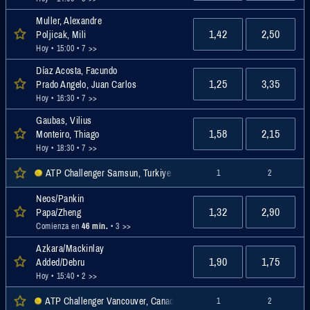
Muller, Alexandre
1,42
2,50
Poljicak, Mili
Hoy • 15:00
• 7 >>
Díaz Acosta, Facundo
1,25
3,35
Prado Angelo, Juan Carlos
Hoy • 16:30
• 7 >>
Gaubas, Vilius
1,58
2,15
Monteiro, Thiago
Hoy • 18:30
• 7 >>
ATP Challenger Samsun, Turkiye Men Doubles, Challenger
1
2
Neos/Pankin
1,32
2,90
Papa/Zheng
Comienza en
46 min.
• 3 >>
Azkara/Mackinlay
1,90
1,75
Added/Debru
Hoy • 15:40
• 2 >>
ATP Challenger Vancouver, Canadá Dobles Masc., Challenger
1
2