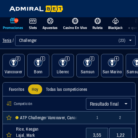
13
Promociones
Slots
Apuestas
Casino En Vivo
Ruleta
Blackjack
+ que
Challenger
(23)
Tenis
2
3
3
2
4
Vancouver
Bonn
Liberec
Samsun
San Marino
Samsu
Favoritos
Hoy
Todas las competiciones
Resultado final
Competición
ATP Challenger Vancouver, Canadá Indiv. Masc., Challenger
1
2
Rice, Keegan
3,55
1,22
Lajal, Mark