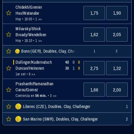
Chidekh/Grenier
1,75
1,90
Hsu/Watanabe
Hoy • 18:00
• 1 >>
Milavsky/Shick
1,62
2,05
Broady/Wendelken
Hoy • 19:10
• 1 >>
Bonn (GER), Doubles, Clay, Challenger
1
2
Dullinger/Kudernatsch
40
0
0
2,75
1,32
Duncan/Heinonen
30
1
0
1er set
• 9 >>
Prashanth/Ramanathan
1,66
2,00
Carou/Gomez
Comienza en
56 min.
• 3 >>
Liberec (CZE), Doubles, Clay, Challenger
1
San Marino (SMR), Doubles, Clay, Challenger
2