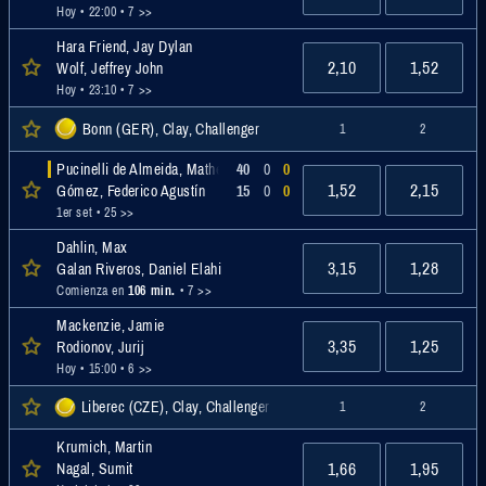
Hoy • 22:00
• 7 >>
Hara Friend, Jay Dylan
2,10
1,52
Wolf, Jeffrey John
Hoy • 23:10
• 7 >>
Bonn (GER), Clay, Challenger
1
2
Pucinelli de Almeida, Matheus
40
0
0
1,52
2,15
Gómez, Federico Agustín
15
0
0
1er set
• 25 >>
Dahlin, Max
3,15
1,28
Galan Riveros, Daniel Elahi
Comienza en
106 min.
• 7 >>
Mackenzie, Jamie
3,35
1,25
Rodionov, Jurij
Hoy • 15:00
• 6 >>
Liberec (CZE), Clay, Challenger
1
2
Krumich, Martin
1,66
1,95
Nagal, Sumit