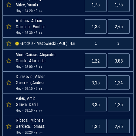
1,75
1,75
Milev, Yanaki
Hoy • 14:20
• 3 >>
Andreev, Adrian
1,38
2,45
Demanet, Emilien
Hoy • 15:30
• 3 >>
Grodzisk Mazowiecki (POL), Hardcourt, Challenger
1
2
Moro Cañaas, Alejandro
1,22
3,55
Donski, Alexander
Hoy • 08:00
• 8 >>
Durasovic, Viktor
3,15
1,24
Guerrieri, Andrea
Hoy • 09:10
• 6 >>
Vales, Amit
3,35
1,25
Glinka, Daniil
Hoy • 09:10
• 7 >>
Ribecai, Michele
1,38
2,45
Berkieta, Tomasz
Hoy • 10:20
• 7 >>