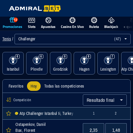
12
Promociones
Slots
Apuestas
Casino En Vivo
Ruleta
Blackjack
+ que
Challenger
(47)
Tenis
8
6
8
8
7
Istanbul
Plovdiv
Grodzisk
Hagen
Lexington
Favoritos
Hoy
Todas las competiciones
Resultado final
Competición
Atp Challenger Istanbul Ii, Turkey Men Singles, Challenger
1
2
Ostapenkov, Daniil
2,35
1,48
Bax, Florent