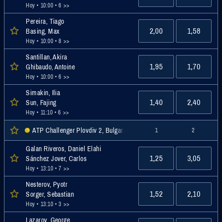
Hoy • 10:00
• 6 >>
Pereira, Tiago
2,00
1,58
Basing, Max
Hoy • 10:00
• 8 >>
Santillan, Akira
1,95
1,70
Ghibaudo, Antoine
Hoy • 10:00
• 6 >>
Simakin, Ilia
1,40
2,40
Sun, Fajing
Hoy • 11:10
• 6 >>
ATP Challenger Plovdiv 2, Bulgaria Men Singles, Challenger
1
2
Galan Riveros, Daniel Elahi
1,25
3,05
Sánchez Jover, Carlos
Hoy • 13:10
• 7 >>
Nesterov, Pyotr
1,52
2,10
Sorger, Sebastian
Hoy • 13:10
• 3 >>
Lazarov, George