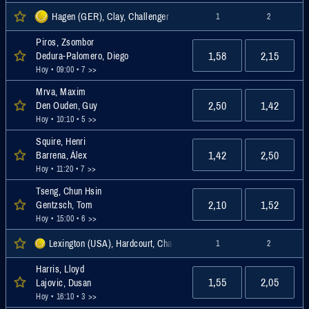
Hagen (GER), Clay, Challenger
1
2
Piros, Zsombor
1,58
2,15
Dedura-Palomero, Diego
Hoy • 09:00
• 7 >>
Mrva, Maxim
2,50
1,42
Den Ouden, Guy
Hoy • 10:10
• 5 >>
Squire, Henri
1,42
2,50
Barrena, Álex
Hoy • 11:20
• 7 >>
Tseng, Chun Hsin
2,10
1,52
Gentzsch, Tom
Hoy • 15:00
• 6 >>
Lexington (USA), Hardcourt, Challenger
1
2
Harris, Lloyd
1,55
2,05
Lajovic, Dusan
Hoy • 16:10
• 3 >>