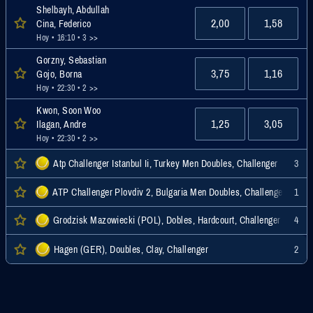
Shelbayh, Abdullah
2,00
1,58
Cina, Federico
Hoy • 16:10
• 3 >>
Gorzny, Sebastian
3,75
1,16
Gojo, Borna
Hoy • 22:30
• 2 >>
Kwon, Soon Woo
1,25
3,05
Ilagan, Andre
Hoy • 22:30
• 2 >>
Atp Challenger Istanbul Ii, Turkey Men Doubles, Challenger
3
ATP Challenger Plovdiv 2, Bulgaria Men Doubles, Challenger
1
Grodzisk Mazowiecki (POL), Dobles, Hardcourt, Challenger
4
Hagen (GER), Doubles, Clay, Challenger
2