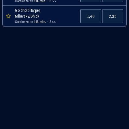
Comienza en
114 min.
• 3 >>
Goldhoff/Harper
1,48
2,35
Milavsky/Shick
Comienza en
114 min.
• 3 >>