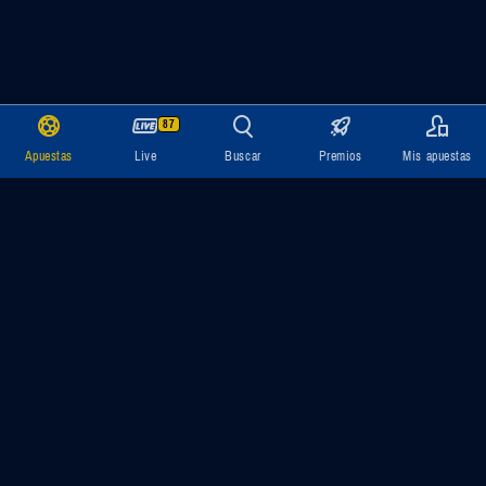
87
Apuestas
Live
Buscar
Premios
Mis apuestas
Boleto de apuestas
Ganancia máx. (neta)
Cantidad
0,00 €
1
2
3
4
5
6
7
8
9
OK
0
,
APUESTAS DE TENIS: PRONÓSTICOS
ONLINE Y ESTRATEGIAS EN ADMIRALBET