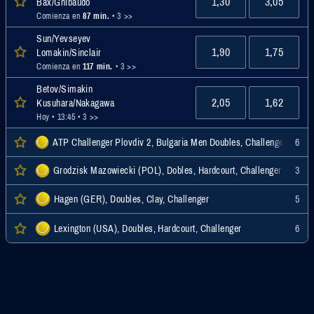
1,30
3,05
Bax/Ghibaudo
Comienza en
87 min.
• 3 >>
Sun/Yevseyev
1,90
1,75
Lomakin/Sinclair
Comienza en
117 min.
• 3 >>
Betov/Simakin
2,05
1,62
Kusuhara/Nakagawa
Hoy • 13:45
• 3 >>
ATP Challenger Plovdiv 2, Bulgaria Men Doubles, Challenger
6
Grodzisk Mazowiecki (POL), Dobles, Hardcourt, Challenger
3
Hagen (GER), Doubles, Clay, Challenger
5
Lexington (USA), Doubles, Hardcourt, Challenger
6