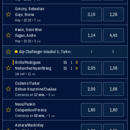
Gorzny, Sebastian
3,15
1,28
Gojo, Borna
Hoy • 22:30
• 7 >>
Kwon, Soon Woo
1,14
4,45
Ilagan, Andre
Hoy • 22:30
• 3 >>
Atp Challenger Istanbul Ii, Turkey Men Doubles, Challenger
1
2
Britto/Rodrigues
15
1
0
2,05
1,58
Nedunchezhiyan/Wang
15
1
0
1er set
• 11 >>
Ozdemir/Turker
2,00
1,66
Bittoun Kouzmine/Ouakaa
Comienza en
17 min.
• 3 >>
Neos/Pankin
1,80
1,80
Ostapenkov/Pereira
Comienza en
52 min.
• 1 >>
Azkara/Mackinlay