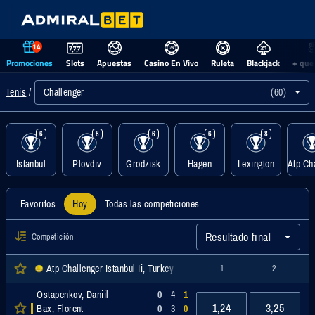
14
Promociones
Slots
Apuestas
Casino En Vivo
Ruleta
Blackjack
+ que
Challenger
(60)
Tenis
6
8
6
6
8
Istanbul
Plovdiv
Grodzisk
Hagen
Lexington
Favoritos
Hoy
Todas las competiciones
Resultado final
Competición
Atp Challenger Istanbul Ii, Turkey Men Singles, Challenger
1
2
Ostapenkov, Daniil
0
4
1
1,24
3,25
Bax, Florent
0
3
0