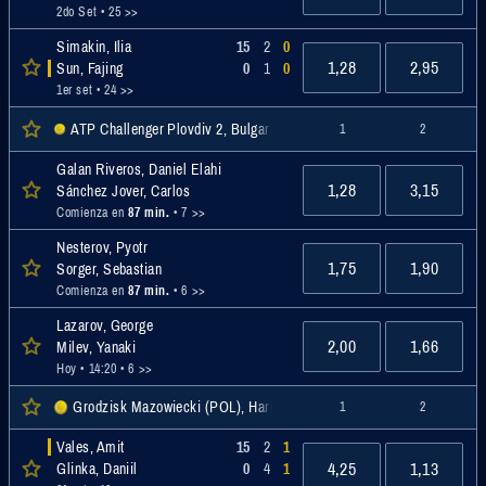
2do Set
• 25 >>
Simakin, Ilia
15
2
0
1,28
2,95
Sun, Fajing
0
1
0
1er set
• 24 >>
ATP Challenger Plovdiv 2, Bulgaria Men Singles, Challenger
1
2
Galan Riveros, Daniel Elahi
1,28
3,15
Sánchez Jover, Carlos
Comienza en
87 min.
• 7 >>
Nesterov, Pyotr
1,75
1,90
Sorger, Sebastian
Comienza en
87 min.
• 6 >>
Lazarov, George
2,00
1,66
Milev, Yanaki
Hoy • 14:20
• 6 >>
Grodzisk Mazowiecki (POL), Hardcourt, Challenger
1
2
Vales, Amit
15
2
1
4,25
1,13
Glinka, Daniil
0
4
1