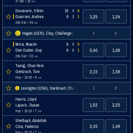
3º set
• 16 >>
Durasovic, Viktor
15
4
0
3,25
1,24
Guerrieri, Andrea
0
3
1
2do Set
• 24 >>
Hagen (GER), Clay, Challenger
1
2
Mrva, Maxim
0
0
0
5,40
1,06
Den Ouden, Guy
0
0
1
2do Set
• 22 >>
Tseng, Chun Hsin
2,15
1,58
Gentzsch, Tom
Hoy • 15:00
• 6 >>
Lexington (USA), Hardcourt, Challenger
1
2
Harris, Lloyd
1,52
2,25
Lajovic, Dusan
Hoy • 16:10
• 7 >>
Shelbayh, Abdullah
2,35
1,48
Cina, Federico
Hoy • 16:10
• 7 >>