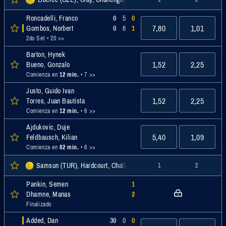
Roncadelli, Franco
0
5
0
7,80
1,01
Gombos, Norbert
0
6
1
2do Set
• 20 >>
Barton, Hynek
1,52
2,25
Bueno, Gonzalo
Comienza en
12 min.
• 7 >>
Justo, Guido Ivan
1,52
2,25
Torres, Juan Bautista
Comienza en
12 min.
• 6 >>
Ajdukovic, Duje
5,40
1,09
Feldbausch, Kilian
Comienza en
82 min.
• 6 >>
Samsun (TUR), Hardcourt, Challenger
1
2
Pankin, Semen
1
Dhamne, Manas
2
Finalizado
Added, Dan
30
0
0