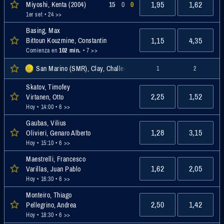
1,95
1,62
Miyoshi, Kenta (2004)
15
0
0
1er set
• 24 >>
Basing, Max
1,15
4,35
Bittoun Kouzmine, Constantin
Comienza en
102 min.
• 7 >>
San Marino (SMR), Clay, Challenger
1
2
Skatov, Timofey
2,25
1,52
Virtanen, Otto
Hoy • 14:00
• 6 >>
Gaubas, Vilius
1,28
3,15
Olivieri, Genaro Alberto
Hoy • 15:10
• 6 >>
Maestrelli, Francesco
1,62
2,05
Varillas, Juan Pablo
Hoy • 16:30
• 6 >>
Monteiro, Thiago
2,50
1,42
Pellegrino, Andrea
Hoy • 18:30
• 6 >>