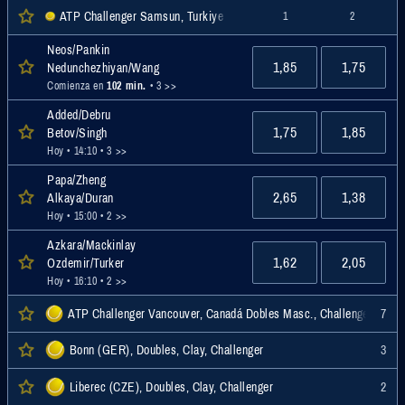
ATP Challenger Samsun, Turkiye Men Doubles, Challenger
1
2
Neos/Pankin
1,85
1,75
Nedunchezhiyan/Wang
Comienza en
102 min.
• 3 >>
Added/Debru
1,75
1,85
Betov/Singh
Hoy • 14:10
• 3 >>
Papa/Zheng
2,65
1,38
Alkaya/Duran
Hoy • 15:00
• 2 >>
Azkara/Mackinlay
1,62
2,05
Ozdemir/Turker
Hoy • 16:10
• 2 >>
ATP Challenger Vancouver, Canadá Dobles Masc., Challenger
7
Bonn (GER), Doubles, Clay, Challenger
3
Liberec (CZE), Doubles, Clay, Challenger
2