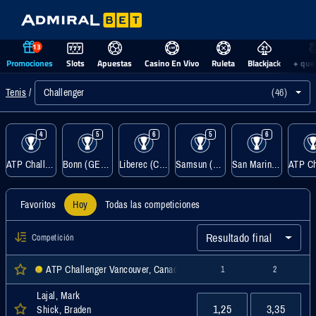
13
Promociones
Slots
Apuestas
Casino En Vivo
Ruleta
Blackjack
+ que
Challenger
(46)
Tenis
4
5
6
5
6
ATP Challenger Vancouver, Canadá Indiv. Masc.
Bonn (GER), Clay
Liberec (CZE), Clay
Samsun (TUR), Hardcourt
San Marino (SMR), Clay
Favoritos
Hoy
Todas las competiciones
Resultado final
Competición
ATP Challenger Vancouver, Canadá Indiv. Masc., Challenger
1
2
Lajal, Mark
1,25
3,35
Shick, Braden