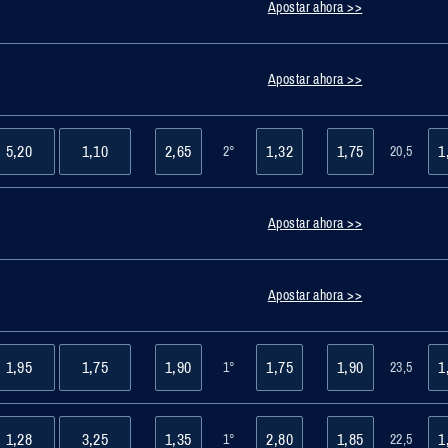
Apostar ahora >>
Apostar ahora >>
5,20
1,10
2,65
1,32
1,75
1
2°
20,5
Apostar ahora >>
Apostar ahora >>
er
1,95
1,75
1,90
1,75
1,90
1
1°
23,5
44 >>
1,28
3,25
1,35
2,80
1,85
1
1°
22,5