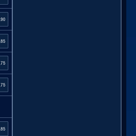
,90
,85
,75
,75
,85