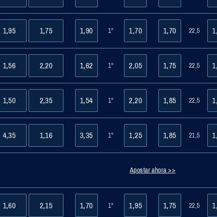
41 >>
1,95
1,75
1,90
1,70
1,70
1
1°
22,5
 41 >>
1,56
2,20
1,62
2,05
1,75
1
1°
22,5
 41 >>
1,50
2,35
1,54
2,20
1,85
1
1°
22,5
 41 >>
o
4,35
1,16
3,35
1,25
1,85
1
1°
21,5
 40 >>
Apostar ahora >>
1,60
2,15
1,70
1,95
1,75
1
1°
22,5