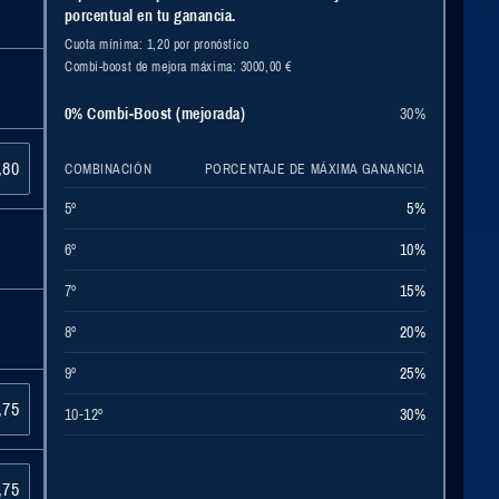
porcentual en tu ganancia.
Cuota mínima: 1,20 por pronóstico
Combi-boost de mejora máxima: 3000,00 €
0% Combi-Boost (mejorada)
30%
,80
COMBINACIÓN
PORCENTAJE DE MÁXIMA GANANCIA
5º
5%
6º
10%
7º
15%
8º
20%
9º
25%
,75
10-12º
30%
,75