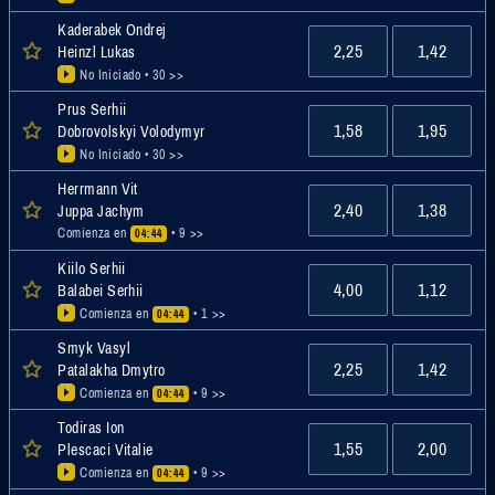
Kaderabek Ondrej
2,25
1,42
Heinzl Lukas
No Iniciado
• 30 >>
Prus Serhii
1,58
1,95
Dobrovolskyi Volodymyr
No Iniciado
• 30 >>
Herrmann Vit
2,40
1,38
Juppa Jachym
Comienza en
• 9 >>
04:44
Kiilo Serhii
4,00
1,12
Balabei Serhii
Comienza en
• 1 >>
04:44
Smyk Vasyl
2,25
1,42
Patalakha Dmytro
Comienza en
• 9 >>
04:44
Todiras Ion
1,55
2,00
Plescaci Vitalie
Comienza en
• 9 >>
04:44