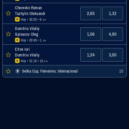
Cherevko Roman
2,65
1,32
Tuzhylin Oleksandr
Hoy • 20:25
• 9 >>
Dumitriu Vitaliy
1,06
4,90
Spivacov Oleg
Hoy • 20:45
• 1 >>
Efros Iuri
1,24
3,00
Dumitriu Vitaliy
Hoy • 21:15
• 10 >>
Setka Cup, Femenino, Internacional
15