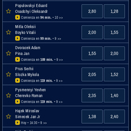
Populovskyi Eduard
2,80
1,28
Osadchyi Oleksandr
Comienza en
94 min.
• 10 >>
Mitla Oleksii
2,00
1,55
Boyko Vitalii
Comienza en
99 min.
• 9 >>
Dvoracek Adam
1,55
2,00
Pina Jan
Comienza en
109 min.
• 9 >>
Prus Serhii
2,05
1,52
Slozka Mykola
Comienza en
119 min.
• 9 >>
Pysmennyi Yevhen
2,35
1,40
Cherevko Roman
Comienza en
119 min.
• 9 >>
Hajek Miroslav
1,38
2,40
Simecek Jan Jr
Hoy • 14:30
• 9 >>