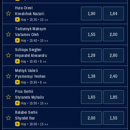
Hura Orest
1,90
1,64
Kovalchuk Nazarii
Hoy • 15:35
• 10 >>
Tiutiunnyk Maksym
1,55
2,00
Varlamov Oleh
Hoy • 15:40
• 10 >>
Schiopu Serghei
1,28
2,80
Imparatel Alexandru
Hoy • 15:45
• 9 >>
Melnyk Valerii
1,38
2,40
Pysmennyi Yevhen
Hoy • 15:55
• 9 >>
Prus Serhii
1,65
1,85
Styranets Myhailo
Hoy • 15:55
• 10 >>
Balabei Serhii
2,00
1,55
Shyndel Ihor
Hoy • 16:00
• 13 >>