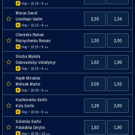
Hoy • 15:15
• 9 >>
Mocan David
2,55
1,34
Urechean Vadim
Hoy • 15:15
• 9 >>
Cherevko Roman
1,55
2,00
Reznychenko Roman
Hoy • 15:25
• 9 >>
Slozka Mykola
1,62
1,90
Dobrovolskyi Volodymyr
Hoy • 15:25
• 9 >>
Hajek Miroslav
2,05
1,52
Melisek Martin
Hoy • 15:30
• 9 >>
Kushnirenko Serhii
1,28
2,80
Kiilo Serhii
Hoy • 15:30
• 9 >>
Solomko Serhii
1,62
1,90
Patalakha Dmytro
Hoy • 15:30
• 10 >>