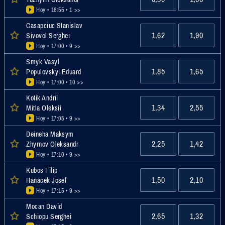
Hoy • 16:55
• 1 >>
Casapciuc Stanislav
1,62
1,90
Sivovol Serghei
Hoy • 17:00
• 9 >>
Smyk Vasyl
1,85
1,65
Populovskyi Eduard
Hoy • 17:00
• 10 >>
Kotik Andrii
1,34
2,55
Mitla Oleksii
Hoy • 17:05
• 9 >>
Deineha Maksym
2,25
1,42
Zhyrnov Oleksandr
Hoy • 17:10
• 9 >>
Kubos Filip
1,50
2,10
Hanacek Josef
Hoy • 17:15
• 9 >>
Mocan David
2,65
1,32
Schiopu Serghei