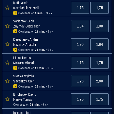
Kotik Andrii
1,75
1,75
Kovalchuk Nazarii
Comienza en
9 min.
• 9 >>
Varlamov Oleh
1,64
1,90
Zhyrnov Oleksandr
Comienza en
14 min.
• 9 >>
Derevianko Andrii
1,90
1,64
Nazarov Anatolii
Comienza en
24 min.
• 9 >>
Liska Tomas
1,75
1,75
Makara Michal
Comienza en
29 min.
• 9 >>
Slozka Mykola
1,28
2,80
Savenkov Oleh
Comienza en
29 min.
• 9 >>
Brichacek David
1,75
1,75
Hanke Tomas
Comienza en
34 min.
• 9 >>
Iurcenco Iuri