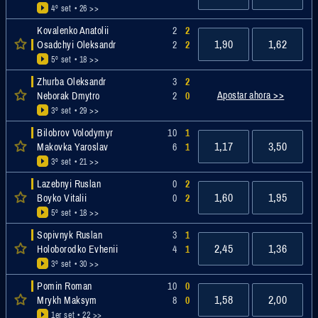
4º set
• 26 >>
Kovalenko Anatolii
2
2
1,90
1,62
Osadchyi Oleksandr
2
2
5º set
• 18 >>
Zhurba Oleksandr
3
2
Apostar ahora >>
Neborak Dmytro
2
0
3º set
• 29 >>
Bilobrov Volodymyr
10
1
1,17
3,50
Makovka Yaroslav
6
1
3º set
• 21 >>
Lazebnyi Ruslan
0
2
1,60
1,95
Boyko Vitalii
0
2
5º set
• 18 >>
Sopivnyk Ruslan
3
1
2,45
1,36
Holoborodko Evhenii
4
1
3º set
• 30 >>
Pomin Roman
10
0
1,58
2,00
Mrykh Maksym
8
0
1er set
• 22 >>