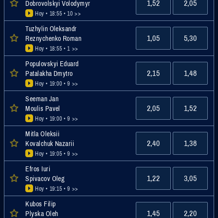
1,52
2,05
Dobrovolskyi Volodymyr
Hoy • 18:55
• 10 >>
Tuzhylin Oleksandr
1,05
5,30
Reznychenko Roman
Hoy • 18:55
• 1 >>
Populovskyi Eduard
2,15
1,48
Patalakha Dmytro
Hoy • 19:00
• 9 >>
Seeman Jan
2,05
1,52
Moulis Pavel
Hoy • 19:00
• 9 >>
Mitla Oleksii
2,40
1,38
Kovalchuk Nazarii
Hoy • 19:05
• 9 >>
Efros Iuri
1,22
3,05
Spivacov Oleg
Hoy • 19:15
• 9 >>
Kubos Filip
1,45
2,20
Plyska Oleh