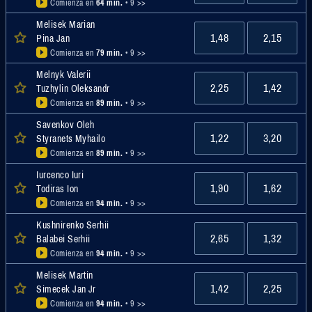
Comienza en
64 min.
• 9 >>
Melisek Marian
1,48
2,15
Pina Jan
Comienza en
79 min.
• 9 >>
Melnyk Valerii
2,25
1,42
Tuzhylin Oleksandr
Comienza en
89 min.
• 9 >>
Savenkov Oleh
1,22
3,20
Styranets Myhailo
Comienza en
89 min.
• 9 >>
Iurcenco Iuri
1,90
1,62
Todiras Ion
Comienza en
94 min.
• 9 >>
Kushnirenko Serhii
2,65
1,32
Balabei Serhii
Comienza en
94 min.
• 9 >>
Melisek Martin
1,42
2,25
Simecek Jan Jr
Comienza en
94 min.
• 9 >>