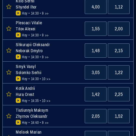
Kiilo Serhii
4,00
1,12
Shyndel Ihor
Hoy • 14:30
• 9 >>
Plescaci Vitalie
1,55
2,00
Titov Alexei
Hoy • 14:30
• 9 >>
Shkurupii Oleksandr
1,48
2,15
Neborak Dmytro
Hoy • 14:30
• 9 >>
Smyk Vasyl
3,05
1,22
Solomko Serhii
Hoy • 14:30
• 10 >>
Kotik Andrii
1,42
2,25
Hura Orest
Hoy • 14:35
• 10 >>
Tiutiunnyk Maksym
2,05
1,52
Zhyrnov Oleksandr
Hoy • 14:40
• 9 >>
Melisek Marian