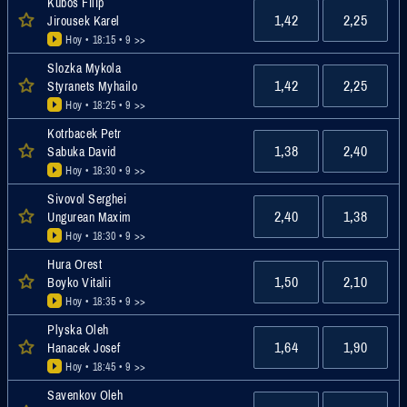
Kubos Filip
1,42
2,25
Jirousek Karel
Hoy • 18:15
• 9 >>
Slozka Mykola
1,42
2,25
Styranets Myhailo
Hoy • 18:25
• 9 >>
Kotrbacek Petr
1,38
2,40
Sabuka David
Hoy • 18:30
• 9 >>
Sivovol Serghei
2,40
1,38
Ungurean Maxim
Hoy • 18:30
• 9 >>
Hura Orest
1,50
2,10
Boyko Vitalii
Hoy • 18:35
• 9 >>
Plyska Oleh
1,64
1,90
Hanacek Josef
Hoy • 18:45
• 9 >>
Savenkov Oleh