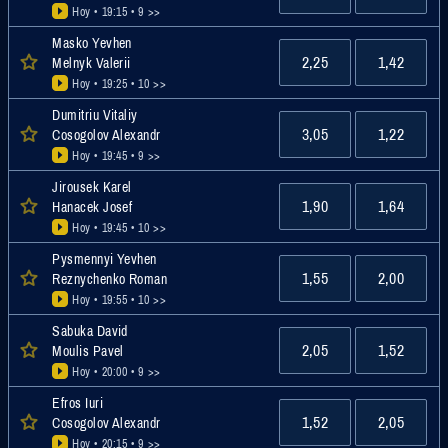
Hoy • 19:15
• 9 >>
Masko Yevhen
2,25
1,42
Melnyk Valerii
Hoy • 19:25
• 10 >>
Dumitriu Vitaliy
3,05
1,22
Cosogolov Alexandr
Hoy • 19:45
• 9 >>
Jirousek Karel
1,90
1,64
Hanacek Josef
Hoy • 19:45
• 10 >>
Pysmennyi Yevhen
1,55
2,00
Reznychenko Roman
Hoy • 19:55
• 10 >>
Sabuka David
2,05
1,52
Moulis Pavel
Hoy • 20:00
• 9 >>
Efros Iuri
1,52
2,05
Cosogolov Alexandr
Hoy • 20:15
• 9 >>