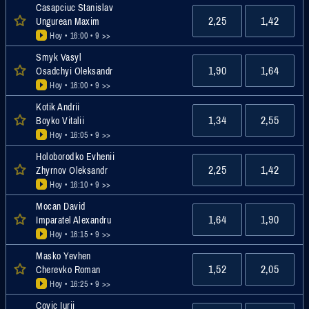
Casapciuc Stanislav
2,25
1,42
Ungurean Maxim
Hoy • 16:00
• 9 >>
Smyk Vasyl
1,90
1,64
Osadchyi Oleksandr
Hoy • 16:00
• 9 >>
Kotik Andrii
1,34
2,55
Boyko Vitalii
Hoy • 16:05
• 9 >>
Holoborodko Evhenii
2,25
1,42
Zhyrnov Oleksandr
Hoy • 16:10
• 9 >>
Mocan David
1,64
1,90
Imparatel Alexandru
Hoy • 16:15
• 9 >>
Masko Yevhen
1,52
2,05
Cherevko Roman
Hoy • 16:25
• 9 >>
Covic Iurii