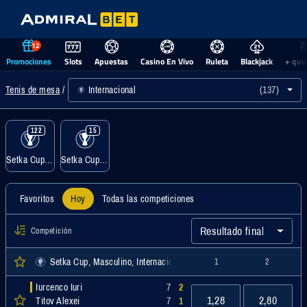
12
Promociones
Slots
Apuestas
Casino En Vivo
Ruleta
Blackjack
+ que
Internacional
(137)
Tenis de mesa
122
15
Setka Cup, Masculino
Setka Cup, Femenino
Favoritos
Hoy
Todas las competiciones
Resultado final
Competición
Setka Cup, Masculino, Internacional
1
2
Iurcenco Iuri
7
2
1,28
2,80
Titov Alexei
7
1