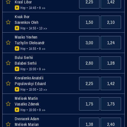
2,25
1,42
Krasl Libor
Hoy • 14:45
• 9 >>
Kvak Ihor
1,50
2,10
Savenkov Oleh
Hoy • 14:55
• 10 >>
Masko Yevhen
3,00
1,24
Tuzhylin Oleksandr
Hoy • 14:55
• 9 >>
Bului Serhii
2,80
1,28
Balabei Serhii
Hoy • 15:00
• 9 >>
Kovalenko Anatolii
2,25
1,42
Populovskyi Eduard
Hoy • 15:00
• 10 >>
Melisek Martin
1,75
1,75
Vasatko Zdenek
Hoy • 15:00
• 9 >>
Dvoracek Adam
1,38
2,40
Melisek Marian