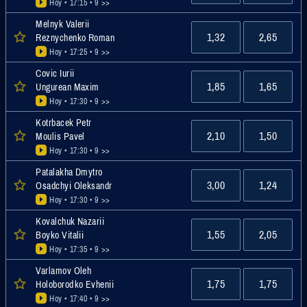
Hoy • 17:15
• 9 >>
Melnyk Valerii
1,32
2,65
Reznychenko Roman
Hoy • 17:25
• 9 >>
Covic Iurii
1,85
1,65
Ungurean Maxim
Hoy • 17:30
• 9 >>
Kotrbacek Petr
2,10
1,50
Moulis Pavel
Hoy • 17:30
• 9 >>
Patalakha Dmytro
3,00
1,24
Osadchyi Oleksandr
Hoy • 17:30
• 9 >>
Kovalchuk Nazarii
1,55
2,05
Boyko Vitalii
Hoy • 17:35
• 9 >>
Varlamov Oleh
1,75
1,75
Holoborodko Evhenii
Hoy • 17:40
• 9 >>