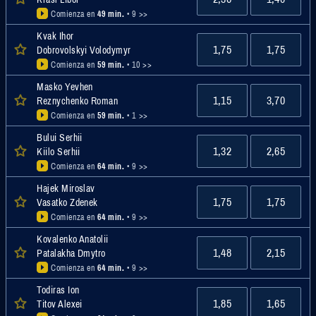
Comienza en
49 min.
• 9 >>
Kvak Ihor
1,75
1,75
Dobrovolskyi Volodymyr
Comienza en
59 min.
• 10 >>
Masko Yevhen
1,15
3,70
Reznychenko Roman
Comienza en
59 min.
• 1 >>
Bului Serhii
1,32
2,65
Kiilo Serhii
Comienza en
64 min.
• 9 >>
Hajek Miroslav
1,75
1,75
Vasatko Zdenek
Comienza en
64 min.
• 9 >>
Kovalenko Anatolii
1,48
2,15
Patalakha Dmytro
Comienza en
64 min.
• 9 >>
Todiras Ion
1,85
1,65
Titov Alexei