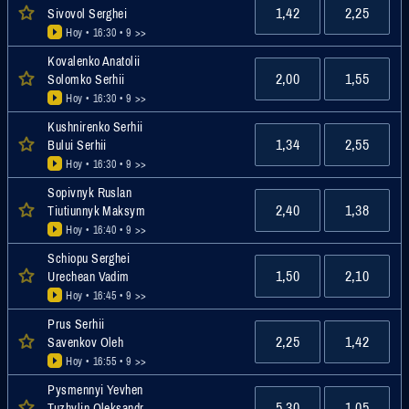
1,42
2,25
Sivovol Serghei
Hoy • 16:30
• 9 >>
Kovalenko Anatolii
2,00
1,55
Solomko Serhii
Hoy • 16:30
• 9 >>
Kushnirenko Serhii
1,34
2,55
Bului Serhii
Hoy • 16:30
• 9 >>
Sopivnyk Ruslan
2,40
1,38
Tiutiunnyk Maksym
Hoy • 16:40
• 9 >>
Schiopu Serghei
1,50
2,10
Urechean Vadim
Hoy • 16:45
• 9 >>
Prus Serhii
2,25
1,42
Savenkov Oleh
Hoy • 16:55
• 9 >>
Pysmennyi Yevhen
5,30
1,05
Tuzhylin Oleksandr