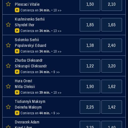
1,50
2,10
Plescaci Vitalie
Comienza en
34 min.
• 10 >>
Kushnirenko Serhii
1,85
1,65
Shyndel Ihor
Comienza en
34 min.
• 13 >>
Solomko Serhii
1,38
2,40
Populovskyi Eduard
Comienza en
34 min.
• 10 >>
Zhurba Oleksandr
1,22
3,20
Shkurupii Oleksandr
Comienza en
34 min.
• 9 >>
Hura Orest
1,90
1,62
Mitla Oleksii
Comienza en
39 min.
• 10 >>
Tiutiunnyk Maksym
2,25
1,42
Deineha Maksym
Comienza en
44 min.
• 9 >>
Dvoracek Adam
2,35
1,40
Krasl Libor