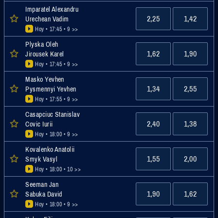
Imparatel Alexandru
2,25
1,42
Urechean Vadim
Hoy • 17:45
• 9 >>
Plyska Oleh
1,62
1,90
Jirousek Karel
Hoy • 17:45
• 9 >>
Masko Yevhen
1,34
2,55
Pysmennyi Yevhen
Hoy • 17:55
• 9 >>
Casapciuc Stanislav
2,40
1,38
Covic Iurii
Hoy • 18:00
• 9 >>
Kovalenko Anatolii
1,55
2,00
Smyk Vasyl
Hoy • 18:00
• 10 >>
Seeman Jan
1,90
1,62
Sabuka David
Hoy • 18:00
• 9 >>