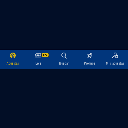
127
Apuestas
Live
Buscar
Premios
Mis apuestas
Boleto de apuestas
Ganancia máx. (neta)
Cantidad
0,00 €
1
2
3
4
5
6
7
8
9
OK
0
,