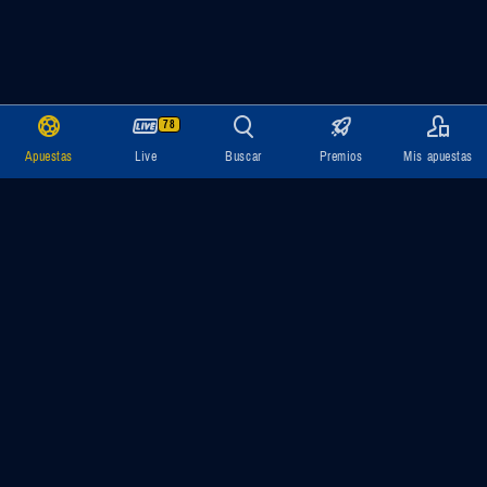
78
Apuestas
Live
Buscar
Premios
Mis apuestas
Boleto de apuestas
Ganancia máx. (neta)
Cantidad
0,00 €
1
2
3
4
5
6
7
8
9
OK
0
,
APUESTA EN LA UFC
Sus combates y galas pueden llegar a tener millones de suscriptores