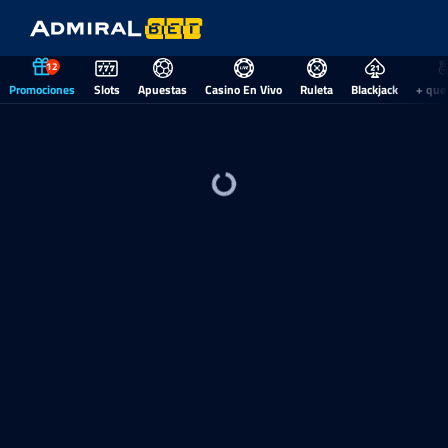
12
Promociones
Slots
Apuestas
Casino En Vivo
Ruleta
Blackjack
+ que