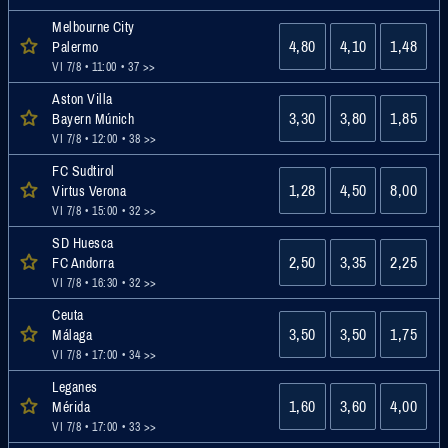
Melbourne City
4,80
4,10
1,48
Palermo
VI 7/8 • 11:00
• 37 >>
Aston Villa
3,30
3,80
1,85
Bayern Múnich
VI 7/8 • 12:00
• 38 >>
FC Sudtirol
1,28
4,50
8,00
Virtus Verona
VI 7/8 • 15:00
• 32 >>
SD Huesca
2,50
3,35
2,25
FC Andorra
VI 7/8 • 16:30
• 32 >>
Ceuta
3,50
3,50
1,75
Málaga
VI 7/8 • 17:00
• 34 >>
Leganes
1,60
3,60
4,00
Mérida
VI 7/8 • 17:00
• 33 >>