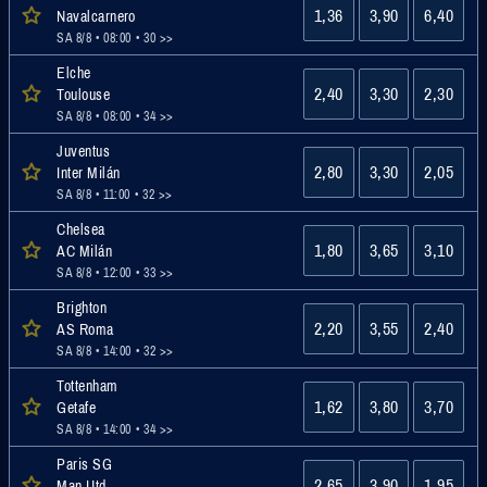
1,36
3,90
6,40
Navalcarnero
SA 8/8 • 08:00
• 30 >>
Elche
2,40
3,30
2,30
Toulouse
SA 8/8 • 08:00
• 34 >>
Juventus
2,80
3,30
2,05
Inter Milán
SA 8/8 • 11:00
• 32 >>
Chelsea
1,80
3,65
3,10
AC Milán
SA 8/8 • 12:00
• 33 >>
Brighton
2,20
3,55
2,40
AS Roma
SA 8/8 • 14:00
• 32 >>
Tottenham
1,62
3,80
3,70
Getafe
SA 8/8 • 14:00
• 34 >>
Paris SG
2,65
3,90
1,95
Man Utd