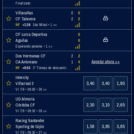
Finalizado
Villacañas
0
0
CF Talavera
2
2
90'
+1:16
2da Mitad
• 1 >>
CF Lorca Deportiva
0
Aguilas
0
Esperando penales
• 1 >>
Dos Hermanas CF
2
2
Apostar ahora >>
CA Antoniano
1
4
90'
+0:53
3' Tiempo de descuento
• 11 >>
Intercity
3,40
3,40
1,80
Villarreal 2
VI 7/8 • 08:00
• 36 >>
UD Almería
2,30
3,10
2,65
Córdoba CF
VI 7/8 • 08:30
• 39 >>
Racing Santander
1,58
3,95
3,85
Sporting de Gijón
VI 7/8 • 09:30
• 37 >>