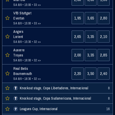
SA 8/8 • 15:00
• 33 >>
VfB Stuttgart
1,95
3,65
2,80
Everton
SA 8/8 • 15:00
• 33 >>
Angers
2,65
3,35
2,10
Lorient
SA 8/8 • 15:30
• 32 >>
Auxerre
2,00
3,35
2,85
Troyes
SA 8/8 • 16:00
• 32 >>
Real Betis
2,20
3,50
2,40
Bournemouth
SA 8/8 • 18:30
• 32 >>
Knockout stage, Copa Libertadores, Internacional
8
Knockout stage, Copa Sudamericana, Internacional
8
Leagues Cup, Internacional
16