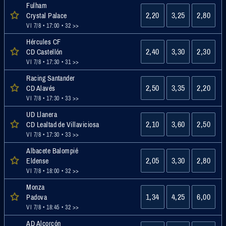
Fulham
2,20
3,25
2,80
Crystal Palace
VI 7/8 • 17:00
• 32 >>
Hércules CF
2,40
3,30
2,30
CD Castellón
VI 7/8 • 17:30
• 31 >>
Racing Santander
2,50
3,35
2,20
CD Alavés
VI 7/8 • 17:30
• 33 >>
UD Llanera
2,10
3,60
2,50
CD Lealtad de Villaviciosa
VI 7/8 • 17:30
• 33 >>
Albacete Balompié
2,05
3,30
2,80
Eldense
VI 7/8 • 18:00
• 32 >>
Monza
1,34
4,25
6,00
Padova
VI 7/8 • 18:45
• 32 >>
AD Alcorcón