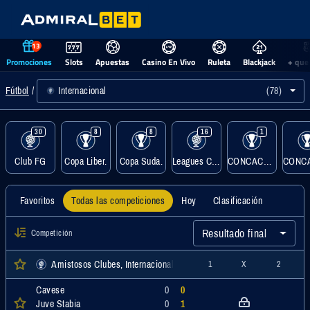
13
Promociones
Slots
Apuestas
Casino En Vivo
Ruleta
Blackjack
+ que
Internacional
(78)
Fútbol
30
8
8
16
1
Club FG
Copa Liber.
Copa Suda.
Leagues Cup
CONCACAF Caribbean Cup
Favoritos
Todas las competiciones
Hoy
Clasificación
Resultado final
Competición
Amistosos Clubes, Internacional
1
X
2
Cavese
0
0
Juve Stabia
0
1