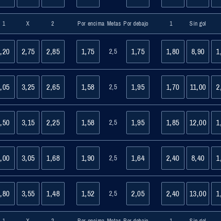
ia
1
X
2
Por encima
Metas
Por debajo
1
Sin gol
,20
2,75
2,85
1,75
1,75
1,80
8,90
1
2,5
,05
3,25
2,65
1,58
1,95
1,70
11,00
2
2,5
,50
3,15
2,25
1,58
1,95
1,85
12,00
1
2,5
,00
3,05
1,68
1,90
1,64
2,40
8,40
1
2,5
,80
3,55
1,48
1,52
2,05
2,40
13,00
1
2,5