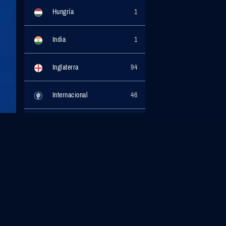
Hungría
1
India
1
Inglaterra
94
Internacional
46
Irlanda
18
Irlanda del Norte
6
Islandia
9
Islas Feroe
1