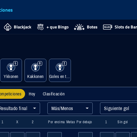
ciones
Blackjack
+ que Bingo
Botes
Slots de Bar
5
8
2
Ykkonen
Kakkonen
Goles en total
ompeticiones
Hoy
Clasificación
Resultado final
Más/Menos
Siguiente gol
andia
1
X
2
Por encima
Metas
Por debajo
1
Sin gol