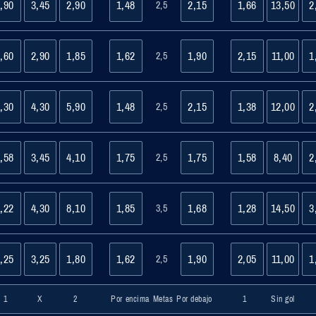
,90
3,45
2,90
1,48
2,15
1,66
13,50
2
2,5
>>
,60
2,90
1,85
1,62
1,90
2,15
11,00
1
2,5
,30
4,30
5,90
1,48
2,15
1,38
12,00
2
2,5
,58
3,45
4,10
1,75
1,75
1,58
8,40
2
2,5
,22
4,30
8,10
1,85
1,68
1,28
14,50
3
3,5
,25
3,25
1,80
1,62
1,90
2,05
11,00
1
2,5
ia
1
X
2
Por encima
Metas
Por debajo
1
Sin gol