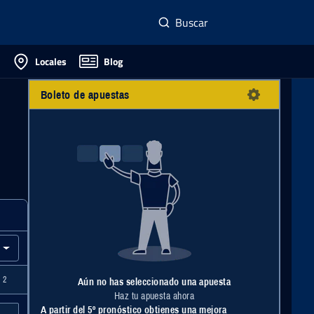
Buscar
Locales
Blog
Boleto de apuestas
Ganancia máx. (neta)
Cantidad
0,00 €
1
2
3
4
5
6
7
8
9
OK
0
,
2
Aún no has seleccionado una apuesta
Haz tu apuesta ahora
A partir del 5º pronóstico obtienes una mejora