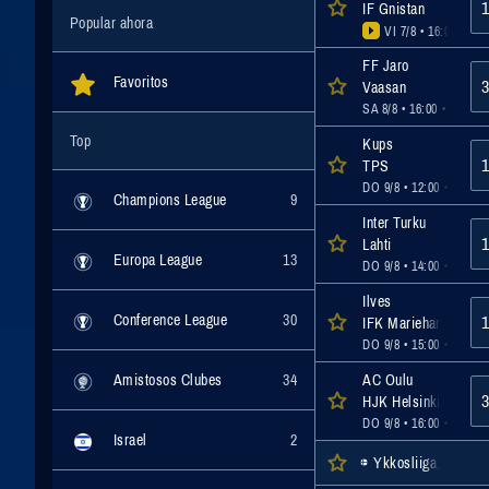
1
IF Gnistan
Popular ahora
VI 7/8 • 16:00
• 71 
FF Jaro
Favoritos
3
Vaasan
SA 8/8 • 16:00
• 68 >>
Top
Kups
1
TPS
DO 9/8 • 12:00
• 60 >>
Champions League
9
Inter Turku
1
Lahti
Europa League
13
DO 9/8 • 14:00
• 58 >>
Ilves
1
Conference League
30
IFK Mariehamn
DO 9/8 • 15:00
• 58 >>
AC Oulu
Amistosos Clubes
34
3
HJK Helsinki
DO 9/8 • 16:00
• 58 >>
Israel
2
Ykkosliiga, Finland