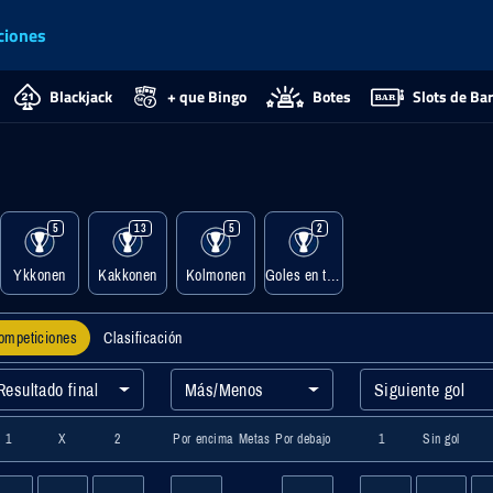
ciones
Blackjack
+ que Bingo
Botes
Slots de Bar
5
13
5
2
Ykkonen
Kakkonen
Kolmonen
Goles en total
ompeticiones
Clasificación
Resultado final
Más/Menos
Siguiente gol
andia
1
X
2
Por encima
Metas
Por debajo
1
Sin gol