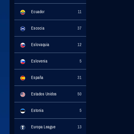
Ecuador
11
Escocia
37
Eslovaquia
12
Eslovenia
5
España
31
Estados Unidos
50
Estonia
5
Europa League
13