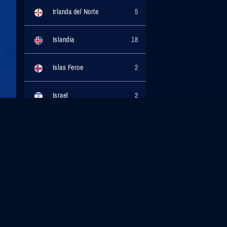
Irlanda del Norte
5
Islandia
18
Islas Feroe
2
Israel
2
Italia
20
Japón
10
Kazajistán
9
Letonia
4