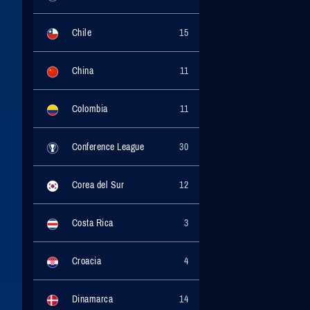
Chile
15
China
11
Colombia
11
Conference League
30
Corea del Sur
12
Costa Rica
3
Croacia
4
Dinamarca
14