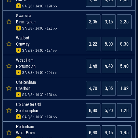
SA 8/8 • 14:00
• 128 >>
Swansea
3,05
3,15
2,25
Birmingham
SA 8/8 • 14:00
• 191 >>
Watford
1,22
5,90
9,30
Crawley
SA 8/8 • 14:00
• 127 >>
West Ham
1,48
4,40
5,40
Portsmouth
SA 8/8 • 14:00
• 204 >>
Cheltenham
4,70
3,85
1,62
Charlton
SA 8/8 • 16:30
• 128 >>
Colchester Utd
8,80
5,20
1,28
Southampton
SA 8/8 • 16:30
• 128 >>
Rotherham
6,40
4,15
1,45
West Brom