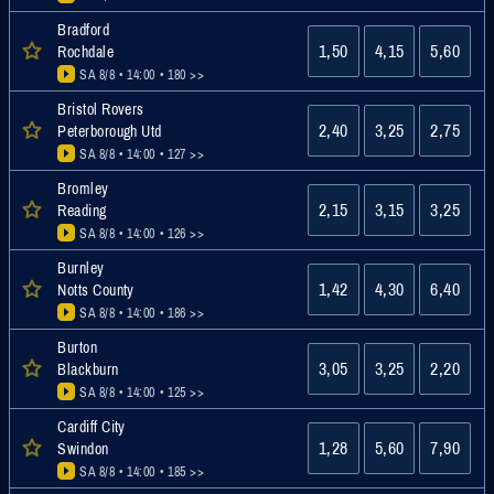
Bradford
1,50
4,15
5,60
Rochdale
SA 8/8 • 14:00
• 180 >>
Bristol Rovers
2,40
3,25
2,75
Peterborough Utd
SA 8/8 • 14:00
• 127 >>
Bromley
2,15
3,15
3,25
Reading
SA 8/8 • 14:00
• 126 >>
Burnley
1,42
4,30
6,40
Notts County
SA 8/8 • 14:00
• 186 >>
Burton
3,05
3,25
2,20
Blackburn
SA 8/8 • 14:00
• 125 >>
Cardiff City
1,28
5,60
7,90
Swindon
SA 8/8 • 14:00
• 185 >>