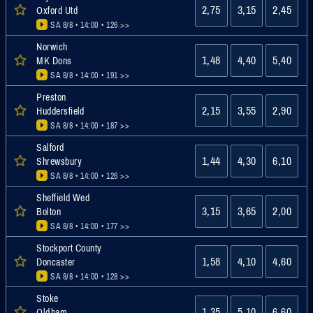
2,75
3,15
2,45
Oxford Utd
SA 8/8 • 14:00
• 126 >>
Norwich
1,48
4,40
5,40
MK Dons
SA 8/8 • 14:00
• 191 >>
Preston
2,15
3,55
2,90
Huddersfield
SA 8/8 • 14:00
• 187 >>
Salford
1,44
4,30
6,10
Shrewsbury
SA 8/8 • 14:00
• 126 >>
Sheffield Wed
3,15
3,65
2,00
Bolton
SA 8/8 • 14:00
• 177 >>
Stockport County
1,58
4,10
4,60
Doncaster
SA 8/8 • 14:00
• 128 >>
Stoke
1,35
5,10
6,60
Oldham