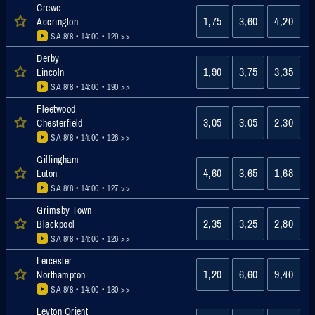
Crewe
1,75
3,60
4,20
Accrington
SA 8/8 • 14:00
• 129 >>
Derby
1,90
3,75
3,35
Lincoln
SA 8/8 • 14:00
• 190 >>
Fleetwood
3,05
3,05
2,30
Chesterfield
SA 8/8 • 14:00
• 126 >>
Gillingham
4,60
3,65
1,68
Luton
SA 8/8 • 14:00
• 127 >>
Grimsby Town
2,35
3,25
2,80
Blackpool
SA 8/8 • 14:00
• 126 >>
Leicester
1,20
6,60
9,40
Northampton
SA 8/8 • 14:00
• 180 >>
Leyton Orient