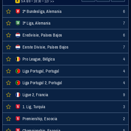
SA 8/8 • 16:30
• 127 >>
2ª Bundesliga, Alemania
6
3ª Liga, Alemania
7
Eredivisie, Países Bajos
6
Eerste Divisie, Países Bajos
7
Pro League, Bélgica
4
Liga Portugal, Portugal
4
Liga Portugal 2, Portugal
4
Ligue 2, Francia
9
1. Lig, Turquía
3
Premiership, Escocia
2
Championship, Escocia
5