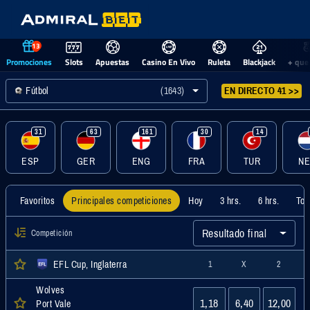
13
Promociones
Slots
Apuestas
Casino En Vivo
Ruleta
Blackjack
+ que
Fútbol
(1643)
EN DIRECTO 41 >>
31
63
161
30
14
ESP
GER
ENG
FRA
TUR
N
Favoritos
Principales competiciones
Hoy
3 hrs.
6 hrs.
Tod
Resultado final
Competición
EFL Cup, Inglaterra
1
X
2
Wolves
1,18
6,40
12,00
Port Vale