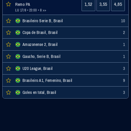
1,52
3,55
4,85
Remo PA
LU 17/8 • 23:00
• 8 >>
Brasileiro Serie B, Brasil
10
Copa de Brasil, Brasil
2
Amazonense 2, Brasil
1
Gaucho, Serie B, Brasil
1
U20 League, Brasil
3
Brasileiro A1, Femenino, Brasil
9
Goles en total, Brasil
3