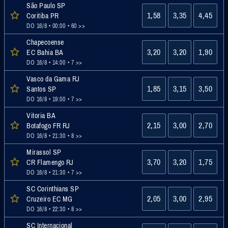
São Paulo SP
1,58
3,35
4,45
Coritiba PR
DO 16/8 • 00:00
• 60 >>
Chapecoense
3,20
3,20
1,90
EC Bahia BA
DO 16/8 • 14:00
• 7 >>
Vasco da Gama RJ
1,85
3,15
3,50
Santos SP
DO 16/8 • 19:00
• 7 >>
Vitoria BA
2,15
3,00
2,70
Botafogo FR RJ
DO 16/8 • 21:30
• 8 >>
Mirassol SP
3,70
3,20
1,75
CR Flamengo RJ
DO 16/8 • 21:30
• 7 >>
SC Corinthians SP
2,05
3,00
2,95
Cruzeiro EC MG
DO 16/8 • 22:30
• 8 >>
SC Internacional