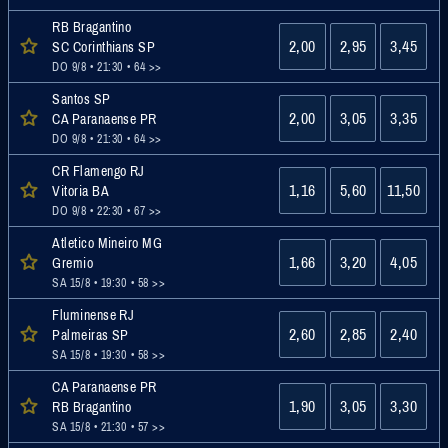
RB Bragantino
2,00
2,95
3,45
SC Corinthians SP
DO 9/8 • 21:30
• 64 >>
Santos SP
2,00
3,05
3,35
CA Paranaense PR
DO 9/8 • 21:30
• 64 >>
CR Flamengo RJ
1,16
5,60
11,50
Vitoria BA
DO 9/8 • 22:30
• 67 >>
Atletico Mineiro MG
1,66
3,20
4,05
Gremio
SA 15/8 • 19:30
• 58 >>
Fluminense RJ
2,60
2,85
2,40
Palmeiras SP
SA 15/8 • 19:30
• 58 >>
CA Paranaense PR
1,90
3,05
3,30
RB Bragantino
SA 15/8 • 21:30
• 57 >>