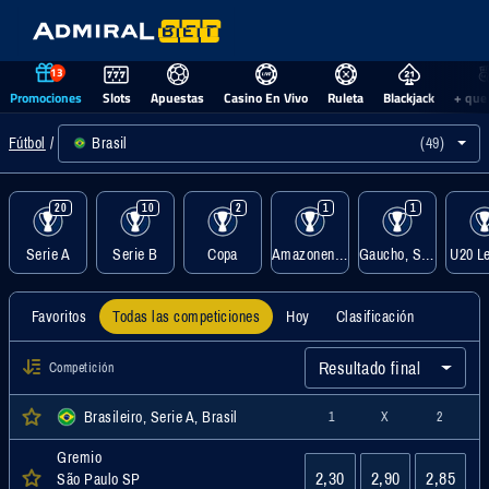
13
Promociones
Slots
Apuestas
Casino En Vivo
Ruleta
Blackjack
+ que
Brasil
(49)
Fútbol
20
10
2
1
1
Serie A
Serie B
Copa
Amazonense 2
Gaucho, Serie B
U20 L
Favoritos
Todas las competiciones
Hoy
Clasificación
Resultado final
Competición
Brasileiro, Serie A, Brasil
1
X
2
Gremio
2,30
2,90
2,85
São Paulo SP