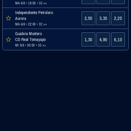
MA 4/8 • 19:00
• 33 >>
Independiente Petrolero
2,50
3,35
2,25
Aurora
MA 4/8 • 22:00
• 32 >>
Guabira Montero
1,30
4,90
6,10
CD Real Tomayapo
MI 5/8 • 00:00
• 33 >>