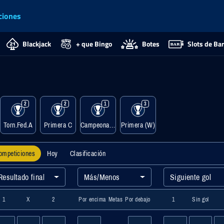
ciones
Blackjack
+ que Bingo
Botes
Slots de Bar
2
2
1
3
Torn.Fed.A
Primera C
Campeonato Promocional
Primera (W)
ompeticiones
Hoy
Clasificación
Resultado final
Más/Menos
Siguiente gol
rgentina
1
X
2
Por encima
Metas
Por debajo
1
Sin gol