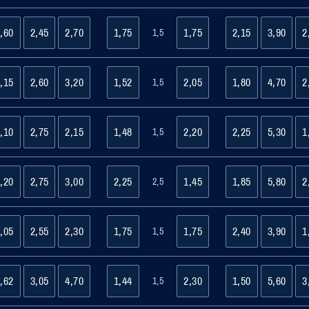
,60
2,45
2,70
1,75
1,75
2,15
3,90
2
1,5
,15
2,60
3,20
1,52
2,05
1,80
4,70
2
1,5
,10
2,75
2,15
1,48
2,20
2,25
5,30
1
1,5
,20
2,75
3,00
2,25
1,45
1,85
5,80
2
2,5
,05
2,55
2,30
1,75
1,75
2,40
3,90
1
1,5
ata
,62
3,05
4,70
1,44
2,30
1,50
5,60
3
1,5