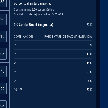
,85
porcentual en tu ganancia.
Cuota mínima: 1,20 por pronóstico
Combi-boost de mejora máxima: 3000,00 €
,30
0% Combi-Boost (mejorada)
30%
,15
COMBINACIÓN
PORCENTAJE DE MÁXIMA GANANCIA
5º
5%
,05
6º
10%
7º
15%
,75
8º
20%
9º
25%
,55
10-12º
30%
,25