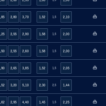
ata
,85
2,80
3,70
1,52
2,10
1,5
to
,25
2,55
2,90
1,58
2,00
1,5
,50
2,55
2,60
1,58
2,00
1,5
,90
2,65
3,85
1,52
2,05
1,5
eda
,52
3,20
5,10
2,30
1,44
2,5
,62
2,95
4,40
1,45
2,25
1,5