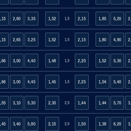
,15
2,80
3,35
1,52
2,15
1,85
5,20
2
1,5
,15
2,65
3,25
1,52
2,15
1,80
4,90
2
1,5
eda
,66
3,00
4,40
1,48
2,20
1,52
5,30
2
1,5
,66
3,00
4,45
1,45
2,25
1,54
5,40
2
1,5
,55
3,10
5,30
2,30
1,44
1,44
5,70
3
2,5
,45
3,40
5,80
2,15
1,50
1,38
6,20
3
2,5