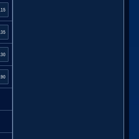
,15
,35
,30
,90