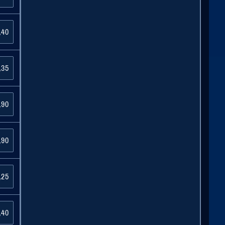
,40
,35
,90
,90
,25
,40