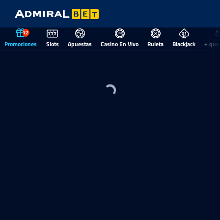
12
Promociones
Slots
Apuestas
Casino En Vivo
Ruleta
Blackjack
+ que