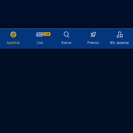
119
Apuestas
Live
Buscar
Premios
Mis apuestas
Boleto de apuestas
Ganancia máx. (neta)
Cantidad
0,00 €
1
2
3
4
5
6
7
8
9
OK
0
,
Apuestas Criquet
Aquí en España es un deporte bastante exótico, pero en muchos