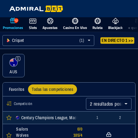
12
Promociones
Slots
Apuestas
Casino En Vivo
Ruleta
Blackjack
+ que
Críquet
(1)
EN DIRECTO 1 >>
1
AUS
Favoritos
Todas las competiciones
2 resultados posibles (in
Competición
Century Champions League, Mackay, Australia
1
2
Sailors
0
/
0
Wolves
105
/
4