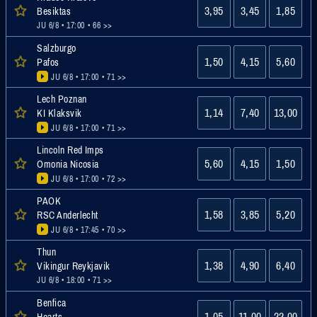
3,95
3,45
1,85
Besiktas
JU 6/8 • 17:00
• 66 >>
Salzburgo
1,50
4,15
5,60
Pafos
JU 6/8 • 17:00
• 71 >>
Lech Poznan
1,14
7,40
13,00
KI Klaksvik
JU 6/8 • 17:00
• 71 >>
Lincoln Red Imps
5,60
4,15
1,50
Omonia Nicosia
JU 6/8 • 17:00
• 72 >>
PAOK
1,58
3,85
5,20
RSC Anderlecht
JU 6/8 • 17:45
• 70 >>
Thun
1,38
4,90
6,40
Vikingur Reykjavik
JU 6/8 • 18:00
• 71 >>
Benfica
1,05
11,00
22,00
Hearts