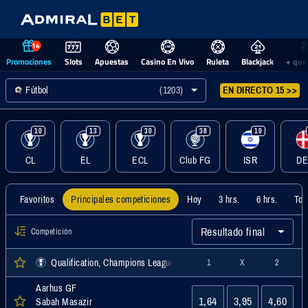
14
Promociones
Slots
Apuestas
Casino En Vivo
Ruleta
Blackjack
+ que
Fútbol
(1203)
EN DIRECTO 15 >>
10
13
30
38
10
CL
EL
ECL
Club FG
ISR
D
Favoritos
Principales competiciones
Hoy
3 hrs.
6 hrs.
Tod
Resultado final
Competición
Qualification, Champions League
1
X
2
Aarhus GF
1,64
3,95
4,60
Sabah Masazir