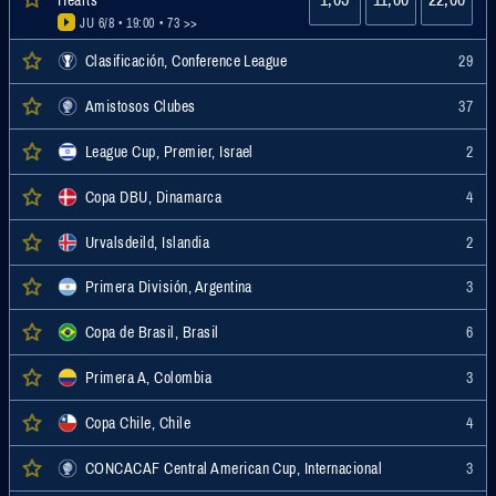
JU 6/8 • 19:00
• 73 >>
Clasificación, Conference League
29
Amistosos Clubes
37
League Cup, Premier, Israel
2
Copa DBU, Dinamarca
4
Urvalsdeild, Islandia
2
Primera División, Argentina
3
Copa de Brasil, Brasil
6
Primera A, Colombia
3
Copa Chile, Chile
4
CONCACAF Central American Cup, Internacional
3