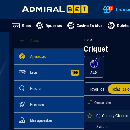
12
Promo
Slots
Apuestas
Casino En Vivo
Ruleta
Inicio
Atrás
Críquet
Apuestas
1
109
AUS
Live
Buscar
Favoritos
Todas las c
Competición
Premios
Century Champion
Mis apuestas
Sailors