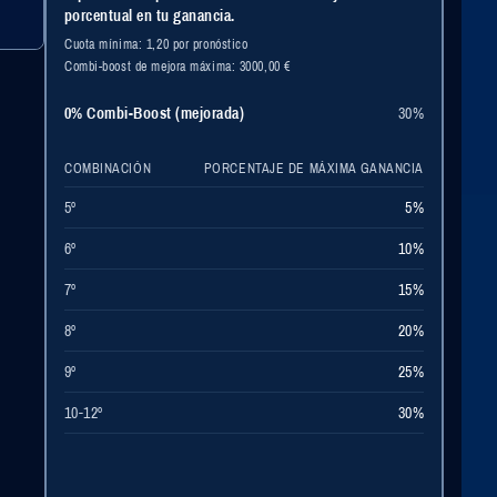
porcentual en tu ganancia.
Cuota mínima: 1,20 por pronóstico
Combi-boost de mejora máxima: 3000,00 €
0% Combi-Boost (mejorada)
30%
COMBINACIÓN
PORCENTAJE DE MÁXIMA GANANCIA
5º
5%
6º
10%
7º
15%
8º
20%
9º
25%
10-12º
30%