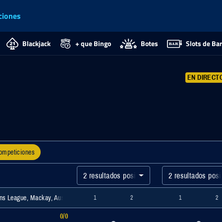
ciones
Blackjack
+ que Bingo
Botes
Slots de Bar
EN DIRECTO
ompeticiones
2 resultados posibles (incl. super over)
2 resultados posi
s League, Mackay, Australia
1
2
1
2
0
/
0