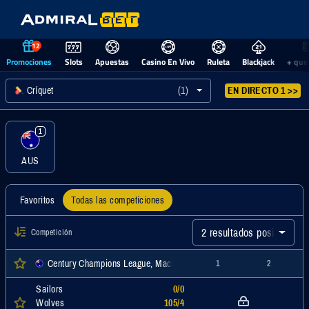
12
Promociones
Slots
Apuestas
Casino En Vivo
Ruleta
Blackjack
+ que
Críquet
(1)
EN DIRECTO 1 >>
1
AUS
Favoritos
Todas las competiciones
2 resultados posibles (in
Competición
Century Champions League, Mackay, Australia
1
2
Sailors
0
/
0
Wolves
105
/
4