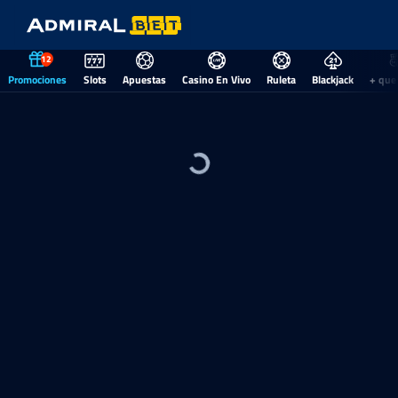
12
Promociones
Slots
Apuestas
Casino En Vivo
Ruleta
Blackjack
+ que